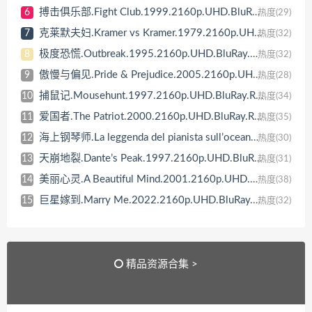
搏击俱乐部.Fight Club.1999.2160p.UHD.BluRay.REMUX.HEVC.国语 DTS-HDMA 5.1 16bit 特效中文字幕【66GB】
6
热度(29)
克莱默夫妇.Kramer vs Kramer.1979.2160p.UHD.BluRay.REMUX.HEVC.国语 DTS-HDMA 5.1 特效中文字幕 杜比视界【61GB】
7
热度(32)
极度恐慌.Outbreak.1995.2160p.UHD.BluRay.REMUX.HEVC.国语 DTS-HDMA 5.1 特效中文字幕 杜比视界【80GB】
8
热度(32)
傲慢与偏见.Pride & Prejudice.2005.2160p.UHD.BluRay.REMUX.HEVC.国语 AC3 5.1 特效中文字幕 杜比视界【74GB】
9
热度(28)
捕鼠记.Mousehunt.1997.2160p.UHD.BluRay.REMUX.HEVC.国语 AC3 5.1 特效中文字幕 杜比视界【58GB】
10
热度(34)
爱国者.The Patriot.2000.2160p.UHD.BluRay.REMUX.HEVC.国语 DTS-HDMA 7.1 24bit 特效中文字幕【64GB】
11
热度(35)
海上钢琴师.La leggenda del pianista sull’oceano.1998.2160p.UHD.BluRay.REMUX.HEVC.国语 AC3 5.1 特性中文字幕 杜比视界【49GB】
12
热度(30)
天崩地裂.Dante’s Peak.1997.2160p.UHD.BluRay.REMUX.HEVC.国语 DTS 5.1 中文字幕 杜比视界【72GB】
13
热度(31)
美丽心灵.A Beautiful Mind.2001.2160p.UHD.BluRay.REMUX.HEVC.国语 DTS-HDMA 5.1 特性中文字幕 杜比视界【67GB】
14
热度(38)
巨星嫁到.Marry Me.2022.2160p.UHD.BluRay.REMUX.HEVC.国语 DTS-HDMA 5.1 中文字幕【50GB】
15
热度(32)
精品资源合集 >