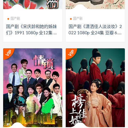
国产剧
国产剧
国产剧《宋庆龄和她的姊妹
国产剧《潇洒佳人淡淡妆》2
们》1991 1080p 全12集 豆
022 1080p 全24集 豆瓣 6.3
瓣 7.9分【46GB】
分【15GB】