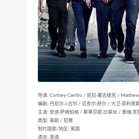
导演: Cortney Carrillo / 凯拉·塞吉维克 / Matth
编剧: 丹尼尔·J·古尔 / 迈克尔·舒尔 / 大卫·菲利普
主演: 安迪·萨姆伯格 / 斯蒂芬妮·比翠丝 / 泰瑞·克
类型: 喜剧 / 犯罪
制片国家/地区: 美国
语言: 英语