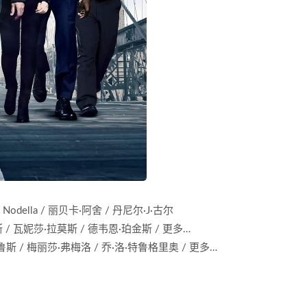
ew Nodella / 丽贝卡·阿舍 / 丹尼尔·J·古尔
斯 / 瓦妮莎·拉莫斯 / 德韦恩·珀金斯 / 更多…
鲁斯 / 梅丽莎·弗梅洛 / 乔·洛·特鲁格里奥 / 更多…