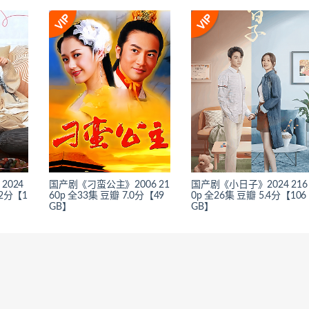
024
国产剧《刁蛮公主》2006 21
国产剧《小日子》2024 216
.2分【1
60p 全33集 豆瓣 7.0分【49
0p 全26集 豆瓣 5.4分【106
GB】
GB】