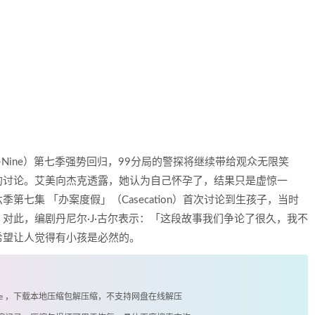
ine-Nine）第七季强势回归，99分局的警探将继续带给观众无限笑
的讨论。艾美向杰克透露，她认为自己怀孕了，结果只是虚惊一
七集 「办案度假」（Casecation）首次讨论到生孩子，当时
对此，编剧丹尼尔·J·古尔表示：「这段故事我们争论了很久，我不
希望让人觉得有小孩是必然的。
exe ，下载本地压缩包解压缩，不支持网盘在线解压