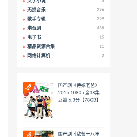
文学小说
5
无损音乐
296
歌手专辑
299
港台剧
438
电子书
15
精品资源合集
11
网络计算机
2
国产剧《待嫁老爸》
2015 1080p 全38集
豆瓣 6.3分【78GB】
国产剧《敌营十八年