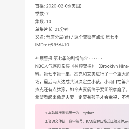
首播: 2020-02-06(美国)
季数: 7
集数: 13
单集片长: 21分钟
又名: 荒唐分局(台) / 这个警察有点烦 第七季
IMDb: tt9856410
神烦警探 第七季的剧情简介 · · · · · ·
NBC人气喜剧影集《神烦警探》（Brooklyn N
料。第七季第一集，杰克和艾美进行了一个重大
场，最后两人达成共识决定生小孩。小两口在第六季第
杰克还有点犹豫，如今夫妻俩终于要组织家庭了。
希望看起来像是夫妻一定要有孩子才会幸福，不
1.本站解压密码统一为：rryslnzz
2.资源文件统一数字编号，RAR自解压格式压缩文件.