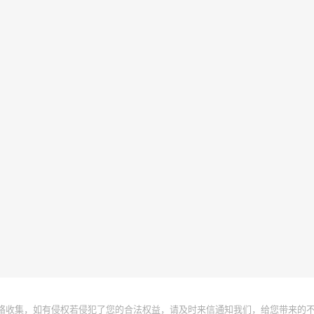
络收集，如有侵权若侵犯了您的合法权益，请及时来信通知我们，给您带来的不