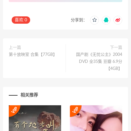
喜欢
0
分享到：
上一篇
下一篇
第十放映室 合集【77GB】
国产剧《无忧公主》2004
DVD 全35集 豆瓣 6.9分
【4GB】
相关推荐