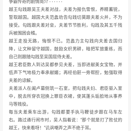
争霸传奇的剧情简介 · · · · · ·
越王勾践跟吴王夫差对战，夫差为报仇雪恨，养精蓄锐，
誓取越国。越国大夫范蠡劝告勾践切莫跟夫差火并，不为
接受。勾践跟夫差对垒，夫差节节胜利，勾践及其五千残
兵被围困会稽。
越王走投无路，悔恨不已。范蠡力主勾践向夫差去国归
降，让文种留守越国，鼓励女织男耕，暗把军旅重练，而
自己则跟随勾践至吴国屈侍夫差。
越王君臣数人到达吴都参见夫差，当即进献美女宝物，并
低声下气地极力奉承献媚；再经伯噽一旁帮腔，勉强取得
夫差的谅解。
夫差派人在阖卢墓侧筑一石室，把勾践夫妇、君臣驱入室
中，脱去所穿衣冠换上罪臣衣裙，使其蓬头垢脸地从事养
马等贱役。
每当夫差乘车出游，勾践都要手执马鞭徒步跟在马车左
右。路过通行闹市时，吴人指着说：“那个就是打了败仗的
越王，快来看呀！”讥讽嘲弄之声不绝于耳。