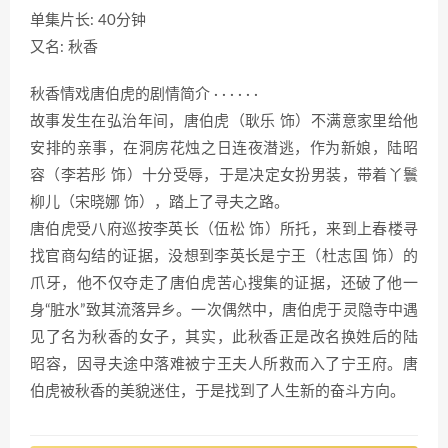
单集片长: 40分钟
又名: 秋香
秋香情戏唐伯虎的剧情简介 · · · · · ·
故事发生在弘治年间，唐伯虎（耿乐 饰）不满意家里给他
安排的亲事，在洞房花烛之日连夜潜逃，作为新娘，陆昭
容（李若彤 饰）十分受辱，于是决定女扮男装，带着丫鬟
柳儿（宋晓娜 饰），踏上了寻夫之路。
唐伯虎受八府巡按李英长（伍松 饰）所托，来到上春楼寻
找官商勾结的证据，没想到李英长是宁王（杜志国 饰）的
爪牙，他不仅夺走了唐伯虎苦心搜集的证据，还破了他一
身“脏水”致其流落异乡。一次偶然中，唐伯虎于灵隐寺中遇
见了名为秋香的女子，其实，此秋香正是改名换姓后的陆
昭容，因寻夫途中落难被宁王夫人所救而入了宁王府。唐
伯虎被秋香的美貌迷住，于是找到了人生新的奋斗方向。