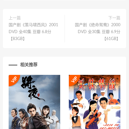
上一篇
下一篇
国产剧《策马啸西风》2001
国产剧《绝命鸳鸯》2000
DVD 全40集 豆瓣 6.8分
DVD 全30集 豆瓣 6.9分
【83GB】
【61GB】
相关推荐