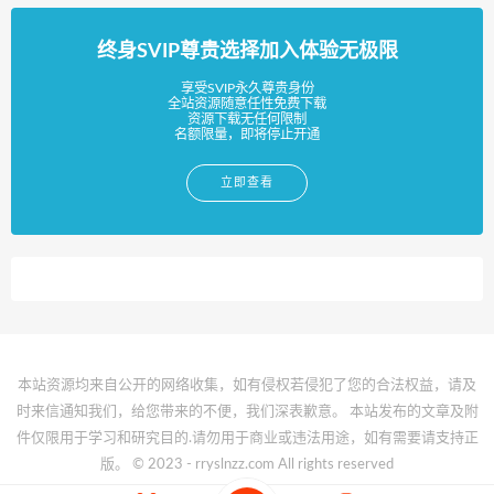
终身SVIP尊贵选择加入体验无极限
享受SVIP永久尊贵身份
全站资源随意任性免费下载
资源下载无任何限制
名额限量，即将停止开通
立即查看
本站资源均来自公开的网络收集，如有侵权若侵犯了您的合法权益，请及
时来信通知我们，给您带来的不便，我们深表歉意。 本站发布的文章及附
件仅限用于学习和研究目的.请勿用于商业或违法用途，如有需要请支持正
版。 © 2023 - rryslnzz.com All rights reserved