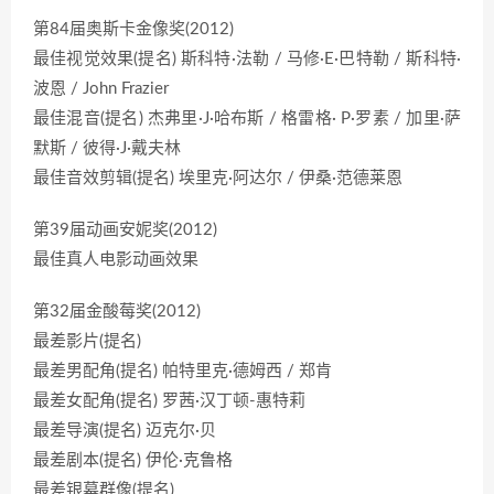
第84届奥斯卡金像奖(2012)
最佳视觉效果(提名) 斯科特·法勒 / 马修·E·巴特勒 / 斯科特·
波恩 / John Frazier
最佳混音(提名) 杰弗里·J·哈布斯 / 格雷格· P·罗素 / 加里·萨
默斯 / 彼得·J·戴夫林
最佳音效剪辑(提名) 埃里克·阿达尔 / 伊桑·范德莱恩
第39届动画安妮奖(2012)
最佳真人电影动画效果
第32届金酸莓奖(2012)
最差影片(提名)
最差男配角(提名) 帕特里克·德姆西 / 郑肯
最差女配角(提名) 罗茜·汉丁顿-惠特莉
最差导演(提名) 迈克尔·贝
最差剧本(提名) 伊伦·克鲁格
最差银幕群像(提名)