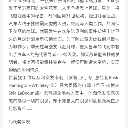
距今50多年前，一艘来自赛博坦的飞船坠落月球，由此引
发了美苏两国的太空竞赛。人类争相登上月球，只为一探
飞船残骸中的秘密。时间回到21世纪初，经过几番征战，
汽车人终于挫败霸天虎的入侵，继而与人类合作，共同保
卫美丽的地球。然而发生在切尔诺贝利的事件却将尘封已
久的月球计划重新摆到桌面。为了防止霸天虎找到能量柱
为非作歹，擎天柱与战友飞赴月球，更从当年的飞船中救
出了汽车人的先代领导者——御天敌。御天敌是能量柱的发
明者，将上百根能量柱集合在一起便可制造太空桥，实现
物质的瞬间传送。
忙着找工作以及和女友卡莉（罗茜·汉丁顿-惠特莉Rosie
Huntington-Whiteley 饰）经营爱情的山姆（希亚·拉博夫
Shia LaBeouf 饰）无可避免地卷入其中，他渐渐发现霸天
虎的操纵一切的阴谋，却不知更大的阴谋和危机隐藏在那
月影背后……
◎获奖情况