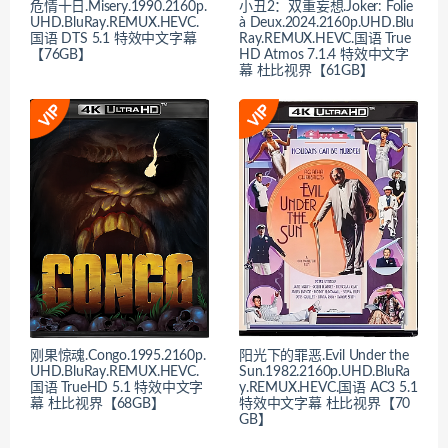
危情十日.Misery.1990.2160p.
小丑2：双重妄想.Joker: Folie
UHD.BluRay.REMUX.HEVC.
à Deux.2024.2160p.UHD.Blu
国语 DTS 5.1 特效中文字幕
Ray.REMUX.HEVC.国语 True
【76GB】
HD Atmos 7.1.4 特效中文字
幕 杜比视界【61GB】
刚果惊魂.Congo.1995.2160p.
阳光下的罪恶.Evil Under the
UHD.BluRay.REMUX.HEVC.
Sun.1982.2160p.UHD.BluRa
国语 TrueHD 5.1 特效中文字
y.REMUX.HEVC.国语 AC3 5.1
幕 杜比视界【68GB】
特效中文字幕 杜比视界【70
GB】