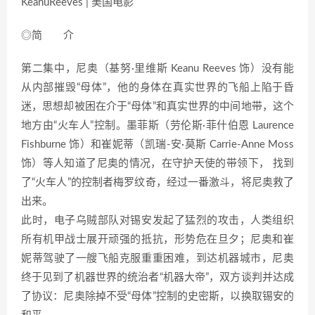
KeanuReeves | 美国电影
◎简 介
第二集中，尼奥（基努·里维斯 Keanu Reeves 饰）没有能
从内部摧毁“母体”，他的身体在真实世界的飞船上陷于昏
迷，思想却被困在介于“母体”和真实世界的中间地带，这个
地方由“火车人”控制。墨菲斯（劳伦斯·菲什伯恩 Laurence
Fishburne 饰）和崔妮蒂（凯瑞-安·莫斯 Carrie-Anne Moss
饰）等人知道了尼奥的情况，在守护天使的带领下， 找到
了“火车人”的控制者梅罗纹奇，经过一番激斗，将尼奥救了
出来。
此时，电子乌贼部队对锡安发起了猛烈的攻击，人类组织
所有机甲战士展开顽强的抵抗，形势危在旦夕；尼奥和崔
妮蒂驾驶了一艘飞船克服重重困难，到达机器城市，尼奥
终于见到了机器世界的统治者“机器大帝”，双方谈判并达成
了协议：尼奥除掉不受“母体”控制的史密斯，以换取锡安的