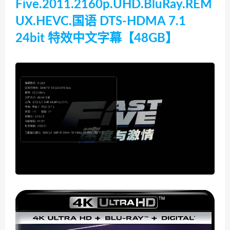
Five.2011.2160p.UHD.BluRay.REM
UX.HEVC.国语 DTS-HDMA 7.1
24bit 特效中文字幕【48GB】