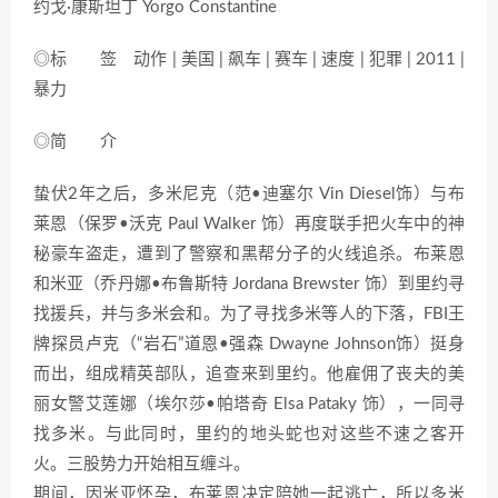
约戈·康斯坦丁 Yorgo Constantine
◎标 签 动作 | 美国 | 飙车 | 赛车 | 速度 | 犯罪 | 2011 |
暴力
◎简 介
蛰伏2年之后，多米尼克（范•迪塞尔 Vin Diesel饰）与布
莱恩（保罗•沃克 Paul Walker 饰）再度联手把火车中的神
秘豪车盗走，遭到了警察和黑帮分子的火线追杀。布莱恩
和米亚（乔丹娜•布鲁斯特 Jordana Brewster 饰）到里约寻
找援兵，并与多米会和。为了寻找多米等人的下落，FBI王
牌探员卢克（“岩石”道恩•强森 Dwayne Johnson饰）挺身
而出，组成精英部队，追查来到里约。他雇佣了丧夫的美
丽女警艾莲娜（埃尔莎•帕塔奇 Elsa Pataky 饰），一同寻
找多米。与此同时，里约的地头蛇也对这些不速之客开
火。三股势力开始相互缠斗。
期间，因米亚怀孕，布莱恩决定陪她一起逃亡，所以多米