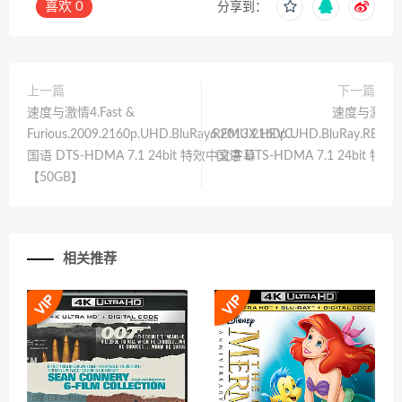
喜欢
0
分享到：
上一篇
下一篇
速度与激情4.Fast &
速度与激情6.F
Furious.2009.2160p.UHD.BluRay.REMUX.HEVC.
6.2013.2160p.UHD.BluRay.REMU
国语 DTS-HDMA 7.1 24bit 特效中文字幕
国语 DTS-HDMA 7.1 24bit 
【50GB】
【
相关推荐