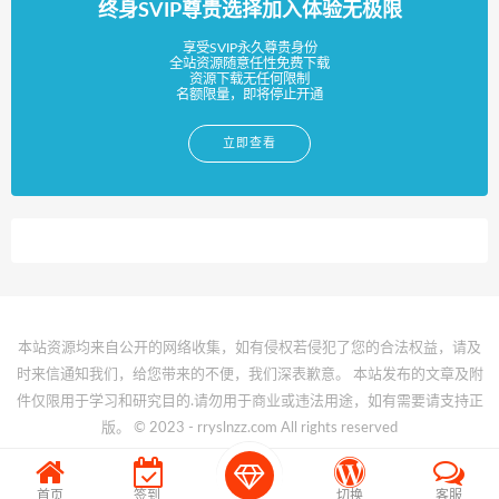
终身SVIP尊贵选择加入体验无极限
享受SVIP永久尊贵身份
全站资源随意任性免费下载
资源下载无任何限制
名额限量，即将停止开通
立即查看
本站资源均来自公开的网络收集，如有侵权若侵犯了您的合法权益，请及
时来信通知我们，给您带来的不便，我们深表歉意。 本站发布的文章及附
件仅限用于学习和研究目的.请勿用于商业或违法用途，如有需要请支持正
版。 © 2023 - rryslnzz.com All rights reserved
11
首页
签到
切换
客服