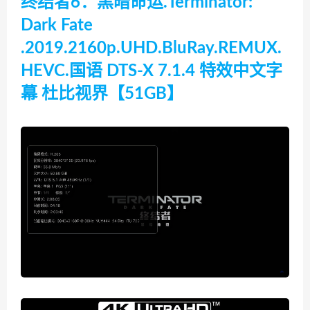
终结者6：黑暗命运.Terminator:
Dark Fate
.2019.2160p.UHD.BluRay.REMUX.
HEVC.国语 DTS-X 7.1.4 特效中文字
幕 杜比视界【51GB】