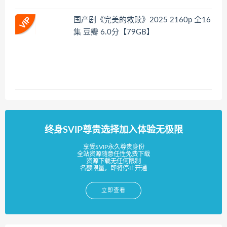
国产剧《完美的救赎》2025 2160p 全16
集 豆瓣 6.0分【79GB】
终身SVIP尊贵选择加入体验无极限
享受SVIP永久尊贵身份
全站资源随意任性免费下载
资源下载无任何限制
名额限量，即将停止开通
立即查看