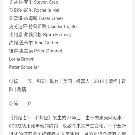
史蒂芬·克里 Steven Cree
罗谢尔·尼尔 Rochelle Neil
弗雷泽·杰姆斯 Fraser James
克劳迪娅·特鲁希略 Claudia Trujillo
比约恩·弗赖贝格 Björn Freiberg
约翰·盖蒂尔 John Gettier
彼得·奥蒙德 Peter Ormond
Lorna Brown
Peter Schueller
◎标 签 科幻 | 动作 | 美国 | 机器人 | 2019 | 情怀 | 冒
险 | 剧情
◎简 介
《终结者2：审判日》发生的27年后，由于未来天网派来T-
800成功杀死年幼的约翰，以致令未来产生变化，一个全新
进化的液态金属终结者从未来派出，目的是追杀持有关键