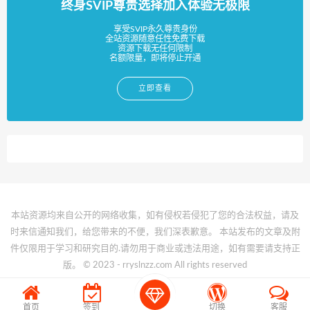
终身SVIP尊贵选择加入体验无极限
享受SVIP永久尊贵身份
全站资源随意任性免费下载
资源下载无任何限制
名额限量，即将停止开通
立即查看
本站资源均来自公开的网络收集，如有侵权若侵犯了您的合法权益，请及
时来信通知我们，给您带来的不便，我们深表歉意。 本站发布的文章及附
件仅限用于学习和研究目的.请勿用于商业或违法用途，如有需要请支持正
版。 © 2023 - rryslnzz.com All rights reserved
11
首页
签到
切换
客服