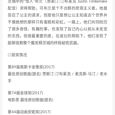
灵城中的“怪人”布兰（贾斯汀·汀布莱克 Justin Timberlake
配音）求得帮助，可布兰是个不合群的悲观主义者。他虽
答应了公主的请求，但是他只是想让公主知道这个世界并
不像她想的那样只有蛋糕和彩虹。一路上，他们共同经历
了很多奇怪、有趣的事，也发现了自己内心以前从未发觉
的东西。但是最重要的是，在波比的帮助下，他们发现了
能够拯救整个魔发精灵城的终极秘密武器。
◎获奖情况
第89届奥斯卡金像奖(2017)
最佳原创歌曲(提名) 贾斯汀·汀布莱克 / 麦克斯·马汀 / 老水
手
第74届金球奖(2017)
电影类 最佳原创歌曲(提名)
第44届动画安妮奖(2017)