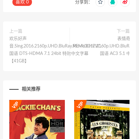
喜欢
0
分享到：
上一篇
下一篇
欢乐好声
表情奇幻冒险.
音.Sing.2016.2160p.UHD.BluRay.REMUX.HEVC.
Movie.2017.2160p.UHD.BluRay.
国语 DTS-HDMA 7.1 24bit 特效中文字幕
国语 AC3 5.1 中
【41GB】
相关推荐