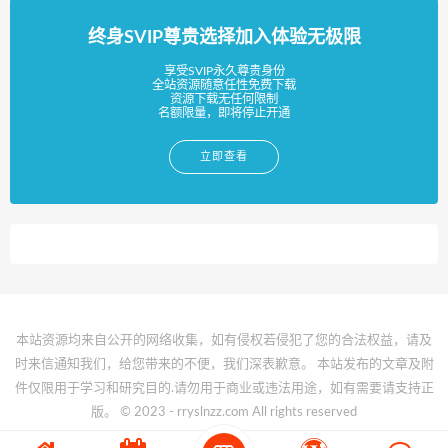
终身SVIP尊贵选择加入体验无极限
享受SVIP永久尊贵身份
全站资源随意任性免费下载
资源下载无任何限制
名额限量，即将停止开通
立即查看
本站资源均来自公开的网络收集，如有侵权若侵犯了您的合法权益，请及
时来信通知我们，给您带来的不便，我们深表歉意。 本站发布的文章及附
件仅限用于学习和研究目的.请勿用于商业或违法用途，如有需要请支持正
版。 © 2023 - rryslnzz.com All rights reserved