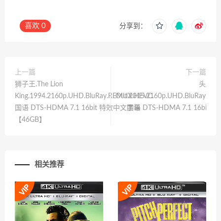
喜欢
0
分享到：
上一篇
下一篇
狮子王.The Lion
头脑特工
King.1994.2160p.UHD.BluRay.REMUX.HEVC.
Out.2015.2160p.UHD.BluRay.RE
国语 DTS-HDMA 7.1 16bit 特效中文字幕
国语 DTS-HDMA 7.1 16bi
【46GB】
相关推荐