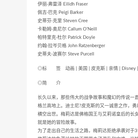
伊丽·弗雷泽 Eilidh Fraser
佩吉·巴克 Peigi Barker
史蒂芬·克里 Steven Cree
卡勒姆·奥尼尔 Callum O’Neill
帕特里克·杜尔 Patrick Doyle
约翰·拉岑贝格 John Ratzenberger
史蒂夫·波赛尔 Steve Purcell
◎标 签 动画 | 美国 | 皮克斯 | 亲情 | Disney | 
◎简 介
长久以来，那些伟大的战争故事和魔幻的传说一
格兰高地上。迪士尼?皮克斯的又一诚意之作，
横空出世。梅莉达是佛格国王与艾莉诺皇后的长女
就是她的冒险故事。
为了走出自己的生活之路，梅莉达拒绝承袭对于