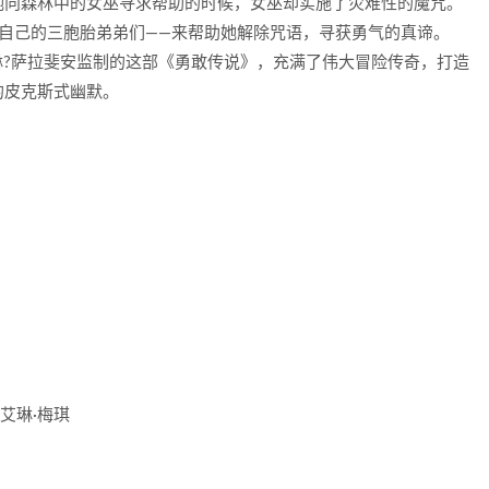
她向森林中的女巫寻求帮助的时候，女巫却实施了灾难性的魔咒。
自己的三胞胎弟弟们——来帮助她解除咒语，寻获勇气的真谛。
琳?萨拉斐安监制的这部《勇敢传说》，充满了伟大冒险传奇，打造
的皮克斯式幽默。
 艾琳·梅琪