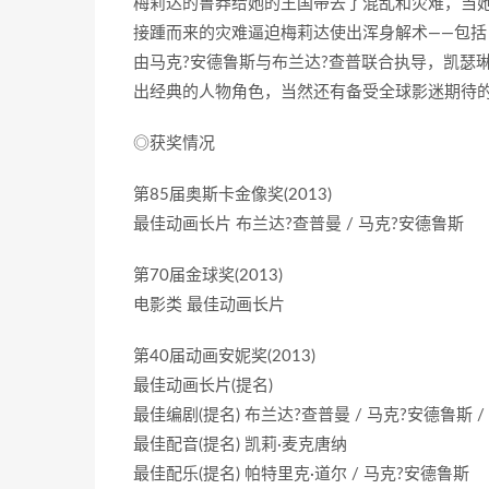
梅莉达的鲁莽给她的王国带去了混乱和灾难，当
接踵而来的灾难逼迫梅莉达使出浑身解术——包括
由马克?安德鲁斯与布兰达?查普联合执导，凯瑟
出经典的人物角色，当然还有备受全球影迷期待
◎获奖情况
第85届奥斯卡金像奖(2013)
最佳动画长片 布兰达?查普曼 / 马克?安德鲁斯
第70届金球奖(2013)
电影类 最佳动画长片
第40届动画安妮奖(2013)
最佳动画长片(提名)
最佳编剧(提名) 布兰达?查普曼 / 马克?安德鲁斯 /
最佳配音(提名) 凯莉·麦克唐纳
最佳配乐(提名) 帕特里克·道尔 / 马克?安德鲁斯