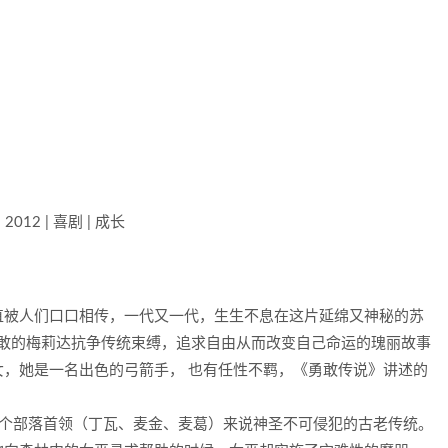
2012 | 喜剧 | 成长
直被人们口口相传，一代又一代，生生不息在这片延绵又神秘的苏
勇敢的梅莉达抗争传统束缚，追求自由从而改变自己命运的瑰丽故事
，她是一名出色的弓箭手， 也有任性不羁，《勇敢传说》讲述的
3个部落首领（丁瓦、麦金、麦葛）来说神圣不可侵犯的古老传统。