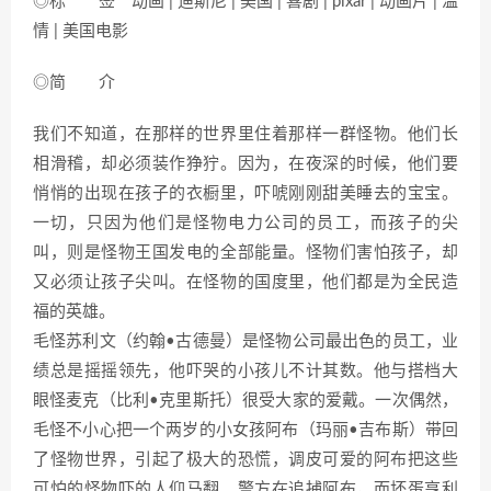
◎标 签 动画 | 迪斯尼 | 美国 | 喜剧 | pixar | 动画片 | 温
情 | 美国电影
◎简 介
我们不知道，在那样的世界里住着那样一群怪物。他们长
相滑稽，却必须装作狰狞。因为，在夜深的时候，他们要
悄悄的出现在孩子的衣橱里，吓唬刚刚甜美睡去的宝宝。
一切，只因为他们是怪物电力公司的员工，而孩子的尖
叫，则是怪物王国发电的全部能量。怪物们害怕孩子，却
又必须让孩子尖叫。在怪物的国度里，他们都是为全民造
福的英雄。
毛怪苏利文（约翰•古德曼）是怪物公司最出色的员工，业
绩总是摇摇领先，他吓哭的小孩儿不计其数。他与搭档大
眼怪麦克（比利•克里斯托）很受大家的爱戴。一次偶然，
毛怪不小心把一个两岁的小女孩阿布（玛丽•吉布斯）带回
了怪物世界，引起了极大的恐慌，调皮可爱的阿布把这些
可怕的怪物吓的人仰马翻。警方在追捕阿布，而坏蛋亨利