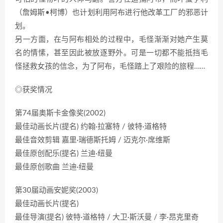
（詹姆斯•柯博）也计划利用阿布进行他改革工厂的邪恶计
划。
另一方面，在与阿布相处的过程中，毛怪渐渐对她产生莫
名的情愫，甚至因此被放逐野外。可是一切都不能抵挡毛
怪拯救女孩的信念，为了阿布，毛怪踏上了艰险的旅程……
◎获奖情况
第74届奥斯卡金像奖(2002)
最佳动画长片(提名) 约翰·拉塞特 / 彼特·道格特
最佳音效剪辑 嘉里·瑞德斯托姆 / 迈克尔·席维斯
最佳原创配乐(提名) 兰迪·纽曼
最佳原创歌曲 兰迪·纽曼
第30届动画安妮奖(2003)
最佳动画长片(提名)
最佳导演(提名) 彼特·道格特 / 大卫·斯沃曼 / 李·昂克里奇