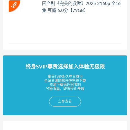
国产剧《完美的救赎》2025 2160p 全16
集 豆瓣 6.0分【79GB】
终身SVIP尊贵选择加入体验无极限
享受SVIP永久尊贵身份
全站资源随意任性免费下载
资源下载无任何限制
名额限量，即将停止开通
立即查看