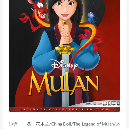
◎译 名 花木兰/China Doll/The Legend of Mulan/木