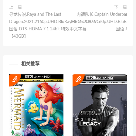
上一篇
下一篇
寻龙传说.Raya and The Last
内裤队长.Captain Underpants: Th
Dragon.2021.2160p.UHD.BluRay.REMUX.HEVC.
Movie.2017.2160p.UHD.BluRay.
国语 DTS-HDMA 7.1 24bit 特效中文字幕
国语 AAC 
【43GB】
相关推荐