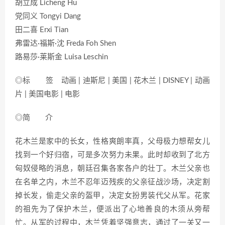
胡立成 Licheng Hu
党同义 Tongyi Dang
田二喜 Erxi Tian
弗雷达·福斯·沈 Freda Foh Shen
路易莎·莱斯金 Luisa Leschin
◎标 签 动画 | 迪斯尼 | 美国 | 花木兰 | DISNEY | 动画
片 | 美国电影 | 电影
◎简 介
花木兰是家中的长女，性格爽朗率真，父母极力想帮女儿
找到一个好归宿，可是多次努力未果。此时却收到了北方
匈奴侵略的消息，朝廷召集各家各户的壮丁。木兰父亲也
在名单之内，木兰不忍年迈残疾的父亲征战沙场，决定割
掉长发，偷走父亲的盔甲，决定女扮男装代父从军。花家
的祖先为了保护木兰，便派出了心地善良的木须从旁帮
忙。从军的过程中，木兰凭着坚强意志，通过了一关又一