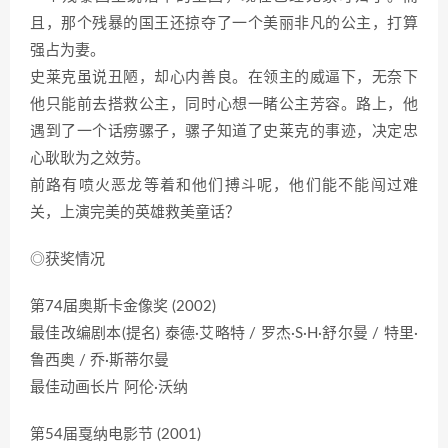
且，那个残暴的国王还掠夺了一个美丽非凡的公主，打算
强占为妻。
史莱克虽说丑陋，却心内善良。在领主的威逼下，无奈下
他只能前去搭救公主，同时心想一睹公主芳容。路上，他
遇到了一个话痨骡子，骡子知道了史莱克的事迹，决定忠
心耿耿为之效劳。
前路有喷火恶龙等着和他们搏斗呢，他们能不能闯过难
关，上演完美的英雄救美童话？
◎获奖情况
第74届奥斯卡金像奖 (2002)
最佳改编剧本(提名) 泰德·艾略特 / 罗杰·S·H·舒尔曼 / 特里·
鲁西奥 / 乔·斯蒂尔曼
最佳动画长片 阿伦·沃纳
第54届戛纳电影节 (2001)