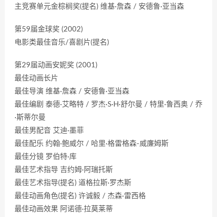
主竞赛单元金棕榈奖(提名) 维基·詹森 / 安德鲁·亚当森
第59届金球奖 (2002)
电影类最佳音乐/喜剧片(提名)
第29届动画安妮奖 (2001)
最佳动画长片
最佳导演 维基·詹森 / 安德鲁·亚当森
最佳编剧 泰德·艾略特 / 罗杰·S·H·舒尔曼 / 特里·鲁西奥 / 乔
·斯蒂尔曼
最佳男配音 艾迪·墨菲
最佳配乐 约翰·鲍威尔 / 哈里·格雷格森-威廉姆斯
最佳分镜 罗伯特·库
最佳艺术指导 吉约姆·阿瑞托斯
最佳艺术指导(提名) 道格拉斯·罗杰斯
最佳动画角色(提名) 许诚毅 / 杰森·雷西格
最佳动画效果 阿诺德·拉莫莱蒂