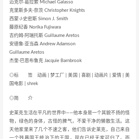
迈克尔·葛拉索 Michael Galasso
克里斯多夫·奈茨 Christopher Knights
西蒙·J·史密斯 Simon J. Smith
藤原纪香 Norika Fujiwara
吉约姆·阿瑞托斯 Guillaume Aretos
安德鲁·亚当森 Andrew Adamson
Guillaume Aretos
杰奎·巴恩布鲁克 Jacquie Barnbrook
◎标 签 动画 | 梦工厂 | 美国 | 喜剧 | 动画片 | 爱情 | 美
国电影 | shrek
◎简 介
史莱克生活在平凡的世界中——他本身是一个其貌不扬的怪
物，绿色的身体，古怪的脾气，不爱干净的懒散生活。这
天他家里来了几个不速之客，他们告诉史莱克，自己来自
一个残暴国王统治下的王国，现在已经无家可归了。而