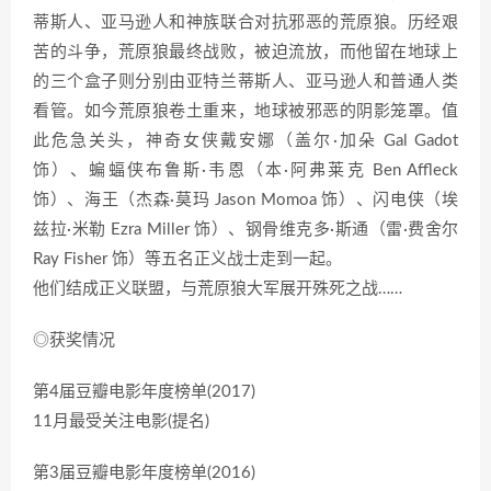
蒂斯人、亚马逊人和神族联合对抗邪恶的荒原狼。历经艰
苦的斗争，荒原狼最终战败，被迫流放，而他留在地球上
的三个盒子则分别由亚特兰蒂斯人、亚马逊人和普通人类
看管。如今荒原狼卷土重来，地球被邪恶的阴影笼罩。值
此危急关头，神奇女侠戴安娜（盖尔·加朵 Gal Gadot
饰）、蝙蝠侠布鲁斯·韦恩（本·阿弗莱克 Ben Affleck
饰）、海王（杰森·莫玛 Jason Momoa 饰）、闪电侠（埃
兹拉·米勒 Ezra Miller 饰）、钢骨维克多·斯通（雷·费舍尔
Ray Fisher 饰）等五名正义战士走到一起。
他们结成正义联盟，与荒原狼大军展开殊死之战……
◎获奖情况
第4届豆瓣电影年度榜单(2017)
11月最受关注电影(提名)
第3届豆瓣电影年度榜单(2016)