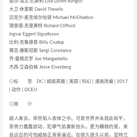
丽莎·洛文·孔斯利 Lisa Loven Kongsli
大卫·休里斯 David Thewlis
迈克尔·麦克埃尔哈顿 Michael McElhatton
理查德·克里弗特 Richard Clifford
Ingvar Eggert Sigurðsson
比利·克鲁德普 Billy Crudup
赛吉·康斯坦斯 Sergi Constance
乔·曼根尼罗 Joe Manganiello
杰西·艾森伯格 Jesse Eisenberg
◎标 签 DC | 超级英雄 | 美国 | 科幻 | 漫画改编 | 2017
| 动作 | DCEU
◎简 介
超人离去，举世陷入哀悼之中。可是世界并未就此和平，
恶势力蠢蠢欲动，犯罪气焰重新抬头。更为糟糕的是，来
自远古的可怕威胁正渐渐逼近。在很久很久以前，亚特兰