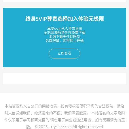
终身SVIP尊贵选择加入体验无极限
享受SVIP永久尊贵身份
全站资源随意任性免费下载
资源下载无任何限制
名额限量，即将停止开通
立即查看
本站资源均来自公开的网络收集，如有侵权若侵犯了您的合法权益，请及
时来信通知我们，给您带来的不便，我们深表歉意。 本站发布的文章及附
件仅限用于学习和研究目的.请勿用于商业或违法用途，如有需要请支持正
版。 © 2023 - rryslnzz.com All rights reserved