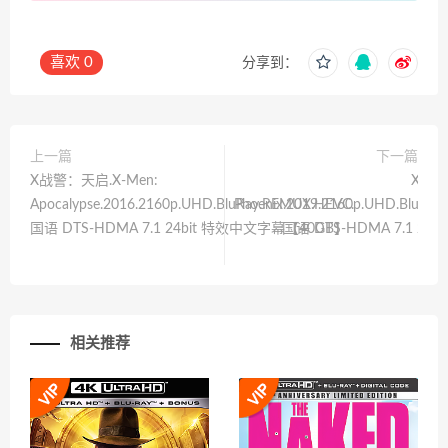
喜欢
0
分享到：
上一篇
下一篇
X战警：天启.X-Men:
X战警
Apocalypse.2016.2160p.UHD.BluRay.REMUX.HEVC.
Phoenix.2019.2160p.UHD.BluRa
国语 DTS-HDMA 7.1 24bit 特效中文字幕【40GB】
国语 DTS-HDMA 7.1 24
相关推荐