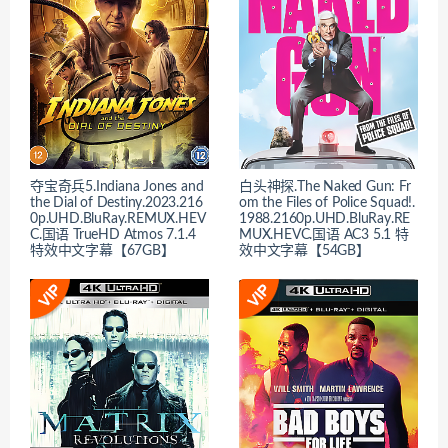
夺宝奇兵5.Indiana Jones and
白头神探.The Naked Gun: Fr
the Dial of Destiny.2023.216
om the Files of Police Squad!.
0p.UHD.BluRay.REMUX.HEV
1988.2160p.UHD.BluRay.RE
C.国语 TrueHD Atmos 7.1.4
MUX.HEVC.国语 AC3 5.1 特
特效中文字幕【67GB】
效中文字幕【54GB】