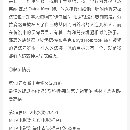
某日，一位陌生女子找到了金刚狼，将一个名为劳拉（达
芙妮·基恩 Dafne Keen 饰）的女孩托付给他，嘱咐他将劳拉
送往位于加拿大边境的“伊甸园”。让罗根没有想到的是，劳
拉竟然是被植入了自己的基因而培养出的人造变种人，而
在传说中的伊甸园里，有着一群和劳拉境遇相似的孩子。
邪恶的唐纳德（波伊德·霍布鲁克 Boyd Holbrook 饰）紧紧
的追踪着罗根一行人的踪迹，他的目标只有一个，就是将
那群人造变种人彻底毁灭。
◎获奖情况
第90届奥斯卡金像奖(2018)
最佳改编剧本(提名) 斯科特·弗兰克 / 迈克尔·格林 / 詹姆斯·
曼高德
第26届MTV电影奖(2017)
MTV电影奖 年度电影(提名)
MTV电影奖 最佳表演(提名) 休·杰克曼