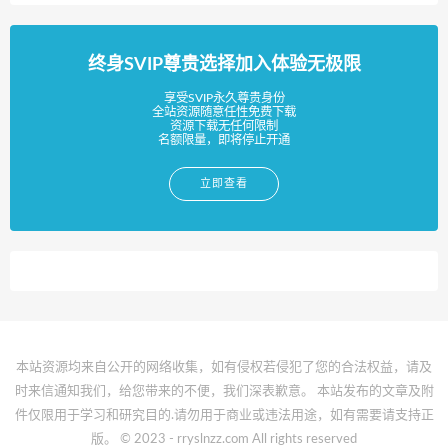
终身SVIP尊贵选择加入体验无极限
享受SVIP永久尊贵身份
全站资源随意任性免费下载
资源下载无任何限制
名额限量，即将停止开通
立即查看
本站资源均来自公开的网络收集，如有侵权若侵犯了您的合法权益，请及
时来信通知我们，给您带来的不便，我们深表歉意。 本站发布的文章及附
件仅限用于学习和研究目的.请勿用于商业或违法用途，如有需要请支持正
版。 © 2023 - rryslnzz.com All rights reserved