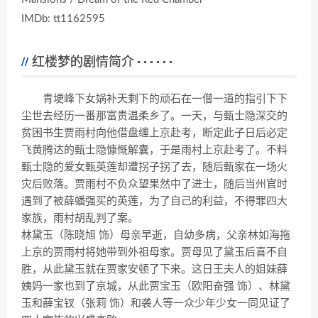
IMDb: tt1162595
红楼梦的剧情简介
· · · · · ·
青埂峰下女娲补天剩下的顽石在一僧一道的指引下下
尘世去经历一番那富贵温柔乡了。一天，与甄士隐深交的
贫困书生贾雨村向他借盘缠上京赴考，断定此子日后必定
飞黄腾达的甄士隐慷慨解囊，于是雨村上京赴考了。不料
甄士隐的爱女甄英莲却遭拐子拐了去，随后甄家在一场火
灾后败落。贾雨村不负众望果然中了进士，随后当州官时
遇到了被薛蟠强买的英莲，为了自己的利益，不得罪四大
家族，雨村胡乱判了案。
林黛玉（陈晓旭 饰）母亲早逝，自幼多病，父亲林如海拖
上京的贾雨村将她带到外祖母家。贾母见了黛玉后喜不自
胜，从此黛玉就在贾家安顿了下来。这日王夫人的姐妹薛
姨妈一家也到了京城，从此贾宝玉（欧阳奋强 饰）、林黛
玉和薛宝钗（张莉 饰）和袭人等一众少年少女一同见证了