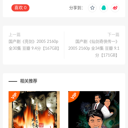
喜欢
0
分享到：
上一篇
下一篇
国产剧《亮剑》2005 2160p
国产剧《仙剑奇侠传一》
全30集 豆瓣 9.4分【167GB】
2005 2160p 全34集 豆瓣 9.1
分【171GB】
相关推荐