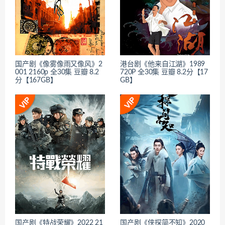
国产剧《像雾像雨又像风》2
港台剧《他来自江湖》1989
001 2160p 全30集 豆瓣 8.2
720P 全30集 豆瓣 8.2分【17
分【167GB】
GB】
国产剧《特战荣耀》2022 21
国产剧《侠探简不知》2020