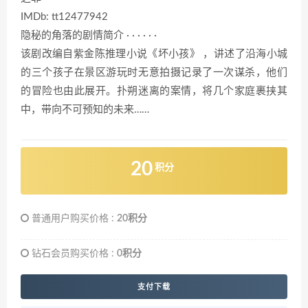
IMDb: tt12477942
隐秘的角落的剧情简介 · · · · · ·
该剧改编自紫金陈推理小说《坏小孩》 ，讲述了沿海小城
的三个孩子在景区游玩时无意拍摄记录了一次谋杀，他们
的冒险也由此展开。扑朔迷离的案情，将几个家庭裹挟其
中，带向不可预知的未来……
20
积分
普通用户购买价格 :
20积分
钻石会员购买价格 :
0积分
支付下载