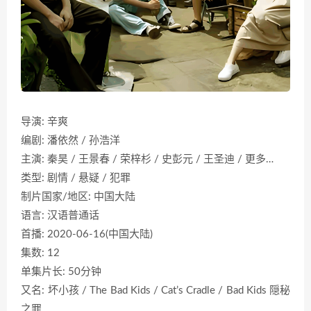
导演: 辛爽
编剧: 潘依然 / 孙浩洋
主演: 秦昊 / 王景春 / 荣梓杉 / 史彭元 / 王圣迪 / 更多…
类型: 剧情 / 悬疑 / 犯罪
制片国家/地区: 中国大陆
语言: 汉语普通话
首播: 2020-06-16(中国大陆)
集数: 12
单集片长: 50分钟
又名: 坏小孩 / The Bad Kids / Cat’s Cradle / Bad Kids 隠秘
之罪