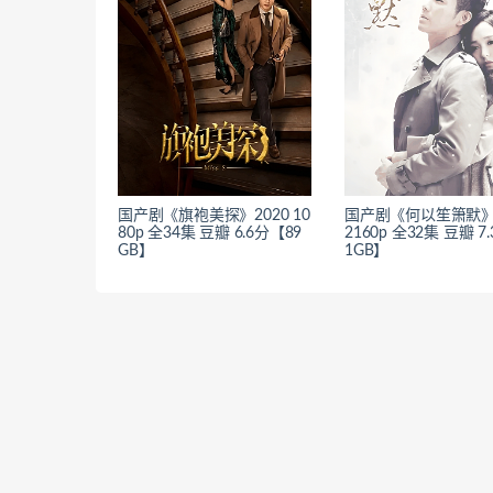
国产剧《旗袍美探》2020 10
国产剧《何以笙箫默》2
80p 全34集 豆瓣 6.6分【89
2160p 全32集 豆瓣 7
GB】
1GB】