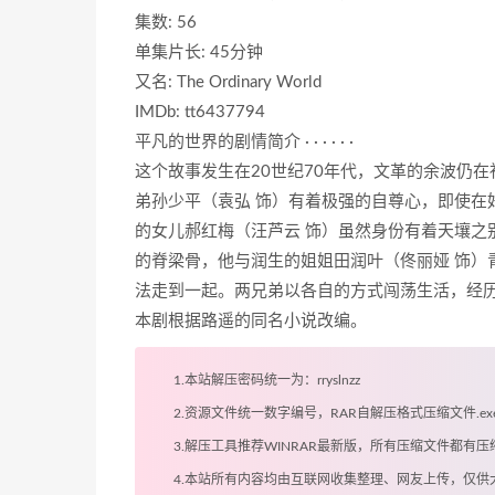
集数: 56
单集片长: 45分钟
又名: The Ordinary World
IMDb: tt6437794
平凡的世界的剧情简介 · · · · · ·
这个故事发生在20世纪70年代，文革的余波仍
弟孙少平（袁弘 饰）有着极强的自尊心，即使在
的女儿郝红梅（汪芦云 饰）虽然身份有着天壤之
的脊梁骨，他与润生的姐姐田润叶（佟丽娅 饰）
法走到一起。两兄弟以各自的方式闯荡生活，经历
本剧根据路遥的同名小说改编。
1.本站解压密码统一为：rryslnzz
2.资源文件统一数字编号，RAR自解压格式压缩文件.
3.解压工具推荐WINRAR最新版，所有压缩文件都
4.本站所有内容均由互联网收集整理、网友上传，仅