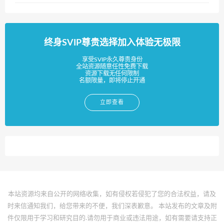
终身SVIP尊贵选择加入体验无极限
享受SVIP永久尊贵身份
全站资源随意任性免费下载
资源下载无任何限制
名额限量，即将停止开通
立即查看
本站资源均来自公开的网络收集，如有侵权若侵犯了您的合法权益，请及
时来信通知我们，给您带来的不便，我们深表歉意。 本站发布的文章及附
件仅限用于学习和研究目的.请勿用于商业或违法用途，如有需要请支持正