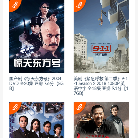
国产剧《惊天东方号》2004
美剧《紧急呼救 第二季》9-1
DVD 全20集 豆瓣 7.6分【8G
-1 Season 2 2018 1080P 英
B】
语中字 全18集 豆瓣 9.1分【1
7GB】