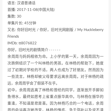
语言: 汉语普通话
首播: 2017-11-08(中国大陆)
集数: 30
单集片长: 45分钟
又名: 你好旧时光 / 你好，旧时光网剧版 / My Huckleberry
Friends
IMDb: tt8076822
你好，旧时光的剧情简介 · · · · · ·
余周周与妈妈相依为命。上小学的第一天，余周周因为一
次跌倒结识了一个叫林杨的男孩。在林杨的帮助下，她度
过了初期对学校的不适，两人也成为了好朋友。然而因为
一些流言，林杨却被父母要求远离余周周。对于林杨的疏
远，余周周学会了假装不在乎。
初中，余周周逃离了林杨和曾经的同学，逐渐放开手脚如
鱼得水，最终如愿考上省重点振华高中。与林杨在振华的
重逢，不知道是悲是喜。因为林杨巧合的一个电话，余周
周的命运再次被改变。林杨的愧疚、急于弥补以及说不清