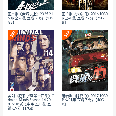
国产剧《余烬之上》2025 21
国产剧《六扇门》2016 1080
60p 全28集 豆瓣 7.0分【105
p 全40集 豆瓣 7.6分【75G
GB】
B】
美剧《犯罪心理 第十四季》C
港台剧《降魔的》2017 1080
riminal Minds Season 14 201
P 全21集 豆瓣 7.9分【40G
8 720P 英语中字 全15集 豆
B】
瓣 8.9分【17GB】