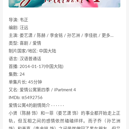
导演: 韦正
编剧: 汪远
主演: 娄艺潇 / 陈赫 / 李金铭 / 孙艺洲 / 李佳航 / 更多…
类型: 喜剧 / 爱情
制片国家/地区: 中国大陆
语言: 汉语普通话
首播: 2014-01-17(中国大陆)
集数: 24
单集片长: 45分钟
又名: 爱情公寓第四季 / iPartment 4
IMDb: tt5492756
爱情公寓4的剧情简介 · · · · · ·
小贤（陈赫 饰）和一菲（娄艺潇 饰）的事业都开始走上正
轨，但互相之间的感情依然磕磕绊绊。而子乔（孙艺洲
饰）和美嘉（李金铭 饰）之间虽然做回了男女朋友，但吕