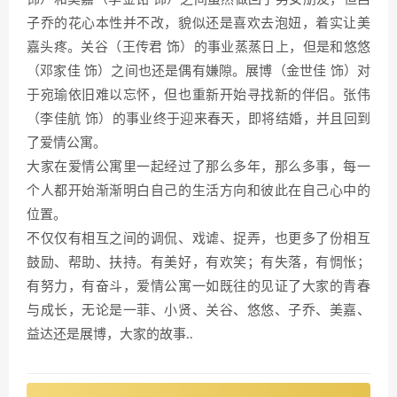
子乔的花心本性并不改，貌似还是喜欢去泡妞，着实让美
嘉头疼。关谷（王传君 饰）的事业蒸蒸日上，但是和悠悠
（邓家佳 饰）之间也还是偶有嫌隙。展博（金世佳 饰）对
于宛瑜依旧难以忘怀，但也重新开始寻找新的伴侣。张伟
（李佳航 饰）的事业终于迎来春天，即将结婚，并且回到
了爱情公寓。
大家在爱情公寓里一起经过了那么多年，那么多事，每一
个人都开始渐渐明白自己的生活方向和彼此在自己心中的
位置。
不仅仅有相互之间的调侃、戏谑、捉弄，也更多了份相互
鼓励、帮助、扶持。有美好，有欢笑；有失落，有惆怅；
有努力，有奋斗，爱情公寓一如既往的见证了大家的青春
与成长，无论是一菲、小贤、关谷、悠悠、子乔、美嘉、
益达还是展博，大家的故事..