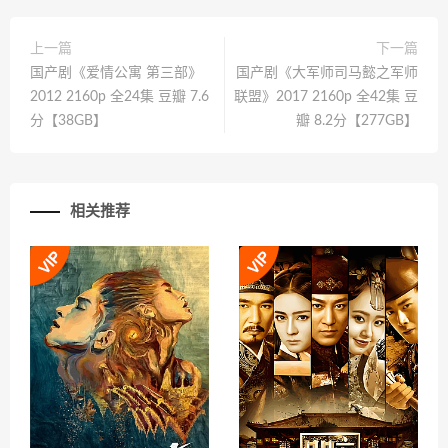
上一篇
下一篇
国产剧《爱情公寓 第三部》
国产剧《大军师司马懿之军师
2012 2160p 全24集 豆瓣 7.6
联盟》2017 2160p 全42集 豆
分【38GB】
瓣 8.2分【277GB】
相关推荐