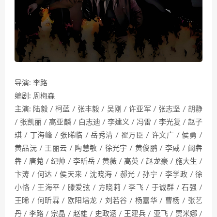
导演: 李路
编剧: 周梅森
主演: 陆毅 / 柯蓝 / 张丰毅 / 吴刚 / 许亚军 / 张志坚 / 胡静
/ 张凯丽 / 高亚麟 / 白志迪 / 李建义 / 冯雷 / 李光复 / 赵子
琪 / 丁海峰 / 张晞临 / 岳秀清 / 翟万臣 / 许文广 / 侯勇 /
黄品沅 / 王丽云 / 陶慧敏 / 徐光宇 / 黄俊鹏 / 李威 / 阚犇
犇 / 唐菀 / 纪帅 / 李昕岳 / 黄薇 / 高英 / 赵龙豪 / 施大生 /
卞涛 / 何达 / 侯天来 / 沈晓海 / 郝光 / 孙宁 / 李学政 / 徐
小恪 / 王海平 / 滕爱弦 / 方晓莉 / 李飞 / 于诚群 / 石强 /
王晞 / 何昕霖 / 欧阳培龙 / 刘若谷 / 杨嘉华 / 曹杨 / 张艺
丹 / 李路 / 宗晶 / 赵雄 / 史政涵 / 王建兵 / 亚飞 / 贾米娜 /