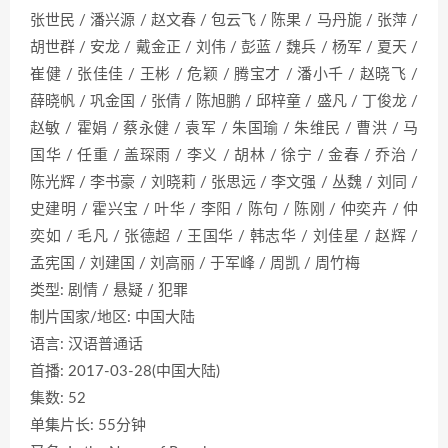
张世民 / 潘兴源 / 赵文春 / 包云飞 / 陈果 / 马丹旎 / 张萍 /
胡世群 / 安龙 / 戴金正 / 刘伟 / 彭蓝 / 魏兵 / 杨军 / 夏天 /
崔健 / 张佳佳 / 王彬 / 危颖 / 腾宝才 / 潘小千 / 赵晓飞 /
薛晓帆 / 巩金国 / 张倩 / 陈旭鹏 / 邱梓童 / 盛凡 / 丁俊龙 /
赵敏 / 霍娟 / 蔡永健 / 袁军 / 朱国瑜 / 朱维民 / 曹洪 / 马
国华 / 任重 / 盖琛雨 / 李义 / 胡林 / 徐宁 / 金春 / 乔治 /
陈光辉 / 李书豪 / 刘晓莉 / 张思远 / 李文强 / 丛魏 / 刘同 /
史建明 / 霍兴宝 / 叶华 / 李阳 / 陈句 / 陈刚 / 仲奕卉 / 仲
奕如 / 毛凡 / 张德超 / 王国华 / 韩志华 / 刘佳星 / 赵辉 /
孟宪国 / 刘建国 / 刘高丽 / 于军峰 / 周凯 / 周竹梅
类型: 剧情 / 悬疑 / 犯罪
制片国家/地区: 中国大陆
语言: 汉语普通话
首播: 2017-03-28(中国大陆)
集数: 52
单集片长: 55分钟