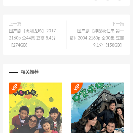
上一篇
下一篇
国产剧《虎啸龙吟》2017
国产剧《神探狄仁杰 第一
2160p 全44集 豆瓣 8.4分
部》2004 2160p 全30集 豆瓣
【274GB】
9.1分【158GB】
相关推荐