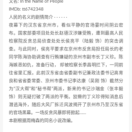
又名: In the Name of People
IMDb: tt6742348
人民的名义的剧情简介 · · · · · ·
夜幕下的汉东省京州市，看似平静的官场霎时间阴云密
布。国家部委项目处处长赵德汉涉嫌受贿，遭到最高人民
检察院反贪总局侦查处处长侯亮平（陆毅 饰）的突击调
查。与此同时，侯亮平要求在京州市反贪局担任局长的老
同学陈海协助调查有行贿嫌疑的京州市副市长丁义珍。陈
海嫉恶如仇，准备行动， 却被检察长季昌明拦下，一同前
往省里汇报。此前汉东省由省委副书记兼政法委书记高育
良和省省委常委、京州市委书记李达康（吴刚 饰）截然分
为“汉大帮”和“秘书帮”两派，新来的书记沙瑞金（张丰毅
饰）则无疑打破了两派的平衡。狡猾的丁义珍得知消息后
潜逃海外，随后大风厂拆迁风波揭开了京州市乃至汉东省
的官场黑幕。一场反贪风暴即将掀起……
本剧根据周梅森的同名小说改编。