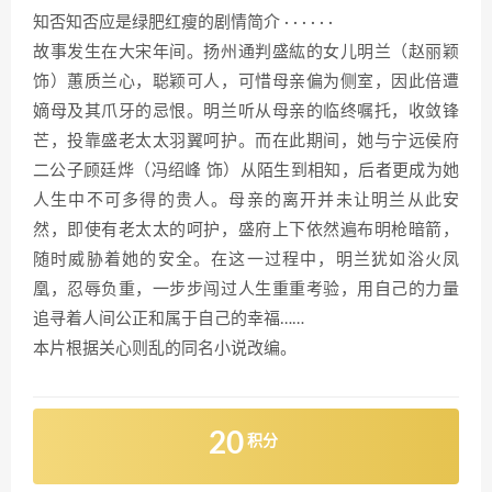
知否知否应是绿肥红瘦的剧情简介 · · · · · ·
故事发生在大宋年间。扬州通判盛紘的女儿明兰（赵丽颖
饰）蕙质兰心，聪颖可人，可惜母亲偏为侧室，因此倍遭
嫡母及其爪牙的忌恨。明兰听从母亲的临终嘱托，收敛锋
芒，投靠盛老太太羽翼呵护。而在此期间，她与宁远侯府
二公子顾廷烨（冯绍峰 饰）从陌生到相知，后者更成为她
人生中不可多得的贵人。母亲的离开并未让明兰从此安
然，即使有老太太的呵护，盛府上下依然遍布明枪暗箭，
随时威胁着她的安全。在这一过程中，明兰犹如浴火凤
凰，忍辱负重，一步步闯过人生重重考验，用自己的力量
追寻着人间公正和属于自己的幸福……
本片根据关心则乱的同名小说改编。
20
积分