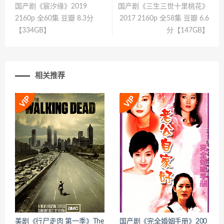
国产剧《宸汐缘》2019
国产剧《三生三世十里桃花》
2160p 全60集 豆瓣 8.3分
2017 2160p 全58集 豆瓣 6.6
【334GB】
分【147GB】
相关推荐
美剧《行尸走肉 第一季》The
国产剧《完全婚姻手册》200