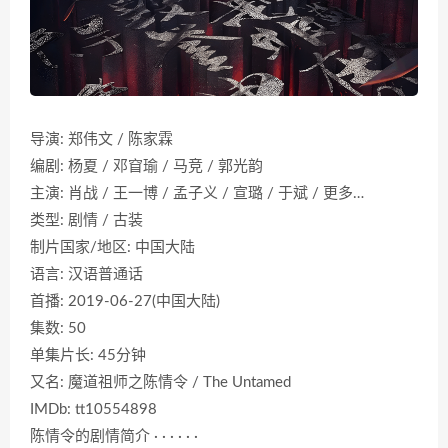
导演: 郑伟文 / 陈家霖
编剧: 杨夏 / 邓窅瑜 / 马竞 / 郭光韵
主演: 肖战 / 王一博 / 孟子义 / 宣璐 / 于斌 / 更多…
类型: 剧情 / 古装
制片国家/地区: 中国大陆
语言: 汉语普通话
首播: 2019-06-27(中国大陆)
集数: 50
单集片长: 45分钟
又名: 魔道祖师之陈情令 / The Untamed
IMDb: tt10554898
陈情令的剧情简介 · · · · · ·