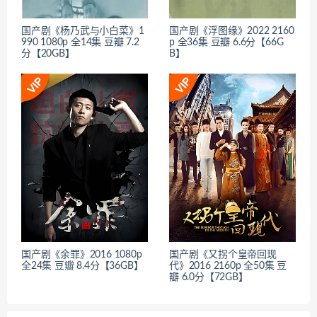
国产剧《杨乃武与小白菜》1
国产剧《浮图缘》2022 2160
990 1080p 全14集 豆瓣 7.2
p 全36集 豆瓣 6.6分【66G
分【20GB】
B】
国产剧《余罪》2016 1080p
国产剧《又拐个皇帝回现
全24集 豆瓣 8.4分【36GB】
代》2016 2160p 全50集 豆
瓣 6.0分【72GB】