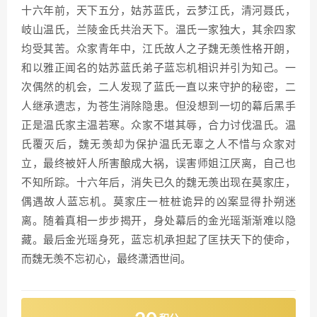
十六年前，天下五分，姑苏蓝氏，云梦江氏，清河聂氏，
岐山温氏，兰陵金氏共治天下。温氏一家独大，其余四家
均受其苦。众家青年中，江氏故人之子魏无羡性格开朗，
和以雅正闻名的姑苏蓝氏弟子蓝忘机相识并引为知己。一
次偶然的机会，二人发现了蓝氏一直以来守护的秘密，二
人继承遗志，为苍生消除隐患。但没想到一切的幕后黑手
正是温氏家主温若寒。众家不堪其辱，合力讨伐温氏。温
氏覆灭后，魏无羡却为保护温氏无辜之人不惜与众家对
立，最终被奸人所害酿成大祸，误害师姐江厌离，自己也
不知所踪。十六年后，消失已久的魏无羡出现在莫家庄，
偶遇故人蓝忘机。莫家庄一桩桩诡异的凶案显得扑朔迷
离。随着真相一步步揭开，身处幕后的金光瑶渐渐难以隐
藏。最后金光瑶身死，蓝忘机承担起了匡扶天下的使命，
而魏无羡不忘初心，最终潇洒世间。