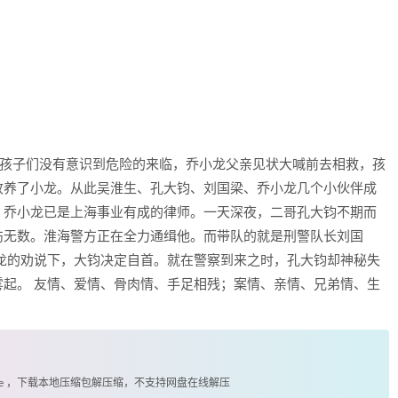
的孩子们没有意识到危险的来临，乔小龙父亲见状大喊前去相救，孩
收养了小龙。从此吴淮生、孔大钧、刘国梁、乔小龙几个小伙伴成
，乔小龙已是上海事业有成的律师。一天深夜，二哥孔大钧不期而
伤无数。淮海警方正在全力通缉他。而带队的就是刑警队长刘国
龙的劝说下，大钧决定自首。就在警察到来之时，孔大钧却神秘失
起。 友情、爱情、骨肉情、手足相残；案情、亲情、兄弟情、生
exe ，下载本地压缩包解压缩，不支持网盘在线解压