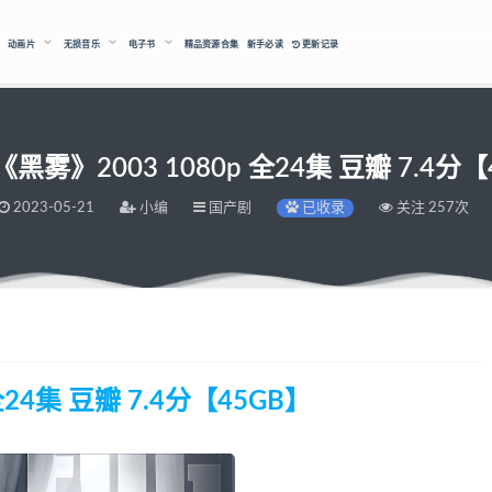
动画片
无损音乐
电子书
精品资源合集
新手必读
更新记录
黑雾》2003 1080p 全24集 豆瓣 7.4分【
2023-05-21
小编
国产剧
已收录
关注 257次
24集 豆瓣 7.4分【45GB】