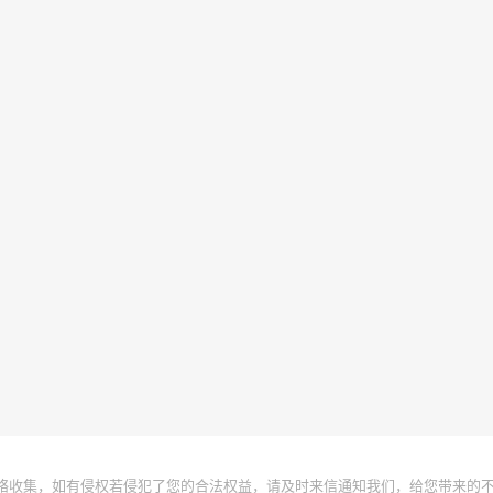
络收集，如有侵权若侵犯了您的合法权益，请及时来信通知我们，给您带来的不