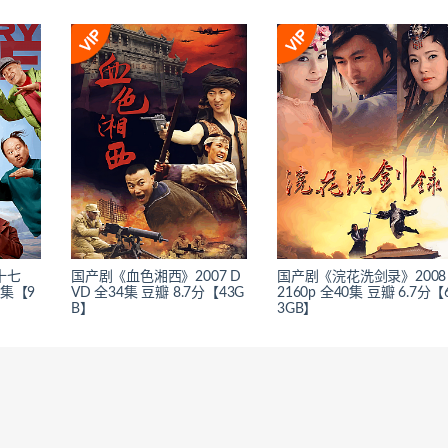
十七
国产剧《血色湘西》2007 D
国产剧《浣花洗剑录》2008
0集【9
VD 全34集 豆瓣 8.7分【43G
2160p 全40集 豆瓣 6.7分【
B】
3GB】