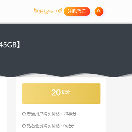
注册/登录
升级SVIP
45GB】
20
积分
普通用户购买价格 :
20积分
钻石会员购买价格 :
0积分