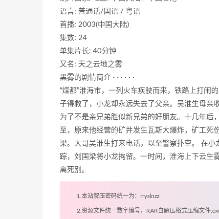
语言: 普通话/国语 / 粤语
首播: 2003(中国大陆)
集数: 24
单集片长: 40分钟
又名: 天之云地之雾
黑雾的剧情简介 · · · · · ·
“煤都”淮海市，一列火车疾驶而来，铁路上打闹
子得救了，小龙却永远失去了父亲。吴淮生母亲
为了不是亲兄弟胜似新兄弟的好朋友。十几年后
至，原来他经营的矿井发生瓦斯大爆炸，矿工死
梁。大哥吴淮生打来电话，以至警察扑空。 在小
踪，刘国梁将小龙拘留。一时间，淮海上下云生雾
离死别。
1.本站解压密码统一为：rryslnzz
2.资源文件统一数字编号，RAR自解压格式压缩文件.