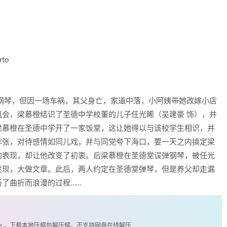
to
钢琴，但因一场车祸，其父身亡，家道中落，小阿姨带她改嫁小店
会，梁慕橙结识了圣德中学校董的儿子任光晞（吴建豪 饰），并
梁慕橙在圣德中学开了一家饭堂，这让她得以与该校学生相识，并
乖张，对待感情如同儿戏，并与同党夸下海口，要一天之内搞定梁
的表现，却让他改变了初衷。后梁慕橙在圣德堂误弹钢琴，被任光
发现，大做文章。此后，两人约定在圣德堂弹琴，但是养父却走漏
了曲折而浪漫的过程……
exe ，下载本地压缩包解压缩，不支持网盘在线解压