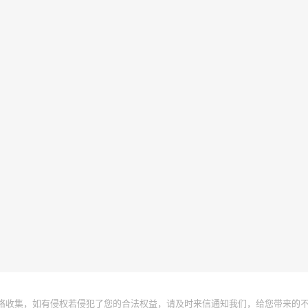
络收集，如有侵权若侵犯了您的合法权益，请及时来信通知我们，给您带来的不