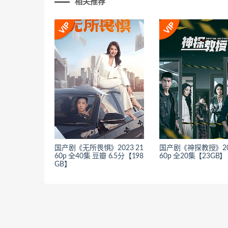
相关推荐
国产剧《无所畏惧》2023 21
国产剧《神探教授》202
60p 全40集 豆瓣 6.5分【198
60p 全20集【23GB】
GB】