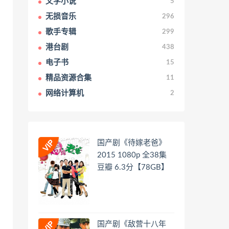
文学小说
5
无损音乐
296
歌手专辑
299
港台剧
438
电子书
15
精品资源合集
11
网络计算机
2
国产剧《待嫁老爸》
2015 1080p 全38集
豆瓣 6.3分【78GB】
国产剧《敌营十八年