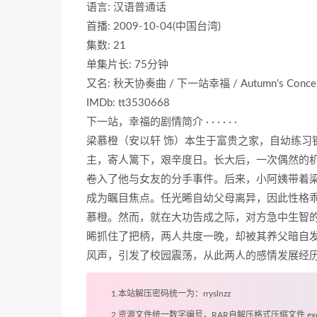
语言: 汉语普通话
首播: 2009-10-04(中国台湾)
集数: 21
单集片长: 75分钟
又名: 秋天协奏曲 / 下一站幸福 / Autumn’s Concer
IMDb: tt3530668
下一站，幸福的剧情简介 · · · · · ·
梁慕橙（安以轩 饰）本生于富贵之家，自幼练习
主，寄人篱下，艰辛度日。长大后，一次偶然的机
卷入了他与女友的分手事件。后来，小阿姨带着
成为瞩目焦点。任光晞自幼父母离异，因此性格
慕橙。然而，就在大功告成之际，对方急中生智
晞抓住了把柄，两人共度一晚，却被其养父暗自
风声，引发了校园震荡，从此两人的感情发展经历
1.本站解压密码统一为：rryslnzz
2.资源文件统一数字编号，RAR自解压格式压缩文件.