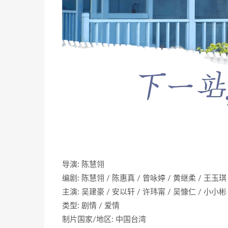
导演: 陈慧翎
编剧: 陈慧翎 / 陈惠真 / 曾咏婷 / 黄继柔 / 王玉琪
主演: 吴建豪 / 安以轩 / 许玮甯 / 吴慷仁 / 小小彬
类型: 剧情 / 爱情
制片国家/地区: 中国台湾