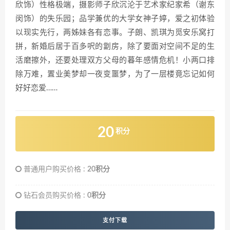
欣饰）性格极端，摄影师子欣沉沦于艺术家纪家希（谢东
闵饰）的失乐园；品学兼优的大学女神子婷，爱之初体验
以现实先行，两姊妹各有恋事。子朗、凯琪为觅安乐窝打
拼，新婚后居于百多呎的劏房，除了要面对空间不足的生
活磨擦外，还要处理双方父母的暮年感情危机！小两口排
除万难，置业美梦却一夜变噩梦，为了一层楼竟忘记如何
好好恋爱……
20
积分
普通用户购买价格 :
20积分
钻石会员购买价格 :
0积分
支付下载