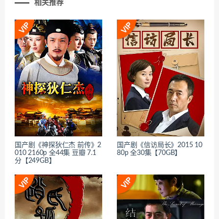
相关推荐
国产剧《神探狄仁杰 前传》2
国产剧《信访局长》2015 10
010 2160p 全44集 豆瓣 7.1
80p 全30集【70GB】
分【249GB】