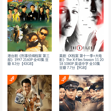
港台剧《刑事侦缉档案 第三
美剧《X档案 第十一季+大电
部》1997 2160P 全40集 豆
影》The X-Files Season 11 20
瓣 8.3分【43GB】
18 1080P 英语中字 全10集
豆瓣 7.7分【9GB】