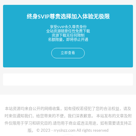
终身SVIP尊贵选择加入体验无极限
享受SVIP永久尊贵身份
全站资源随意任性免费下载
资源下载无任何限制
名额限量，即将停止开通
立即查看
本站资源均来自公开的网络收集，如有侵权若侵犯了您的合法权益，请及
时来信通知我们，给您带来的不便，我们深表歉意。 本站发布的文章及附
件仅限用于学习和研究目的.请勿用于商业或违法用途，如有需要请支持正
版。 © 2023 - rryslnzz.com All rights reserved