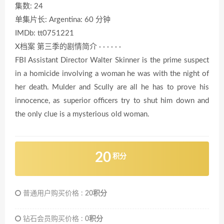
集数: 24
单集片长: Argentina: 60 分钟
IMDb: tt0751221
X档案 第三季的剧情简介 · · · · · ·
FBI Assistant Director Walter Skinner is the prime suspect
in a homicide involving a woman he was with the night of
her death. Mulder and Scully are all he has to prove his
innocence, as superior officers try to shut him down and
the only clue is a mysterious old woman.
20
积分
普通用户购买价格 :
20积分
钻石会员购买价格 :
0积分