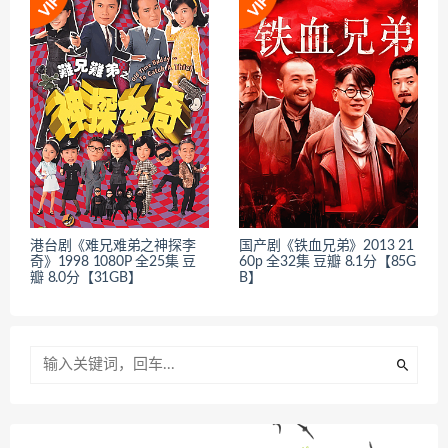
港台剧《难兄难弟之神探李
国产剧《铁血兄弟》2013 21
奇》1998 1080P 全25集 豆
60p 全32集 豆瓣 8.1分【85G
瓣 8.0分【31GB】
B】