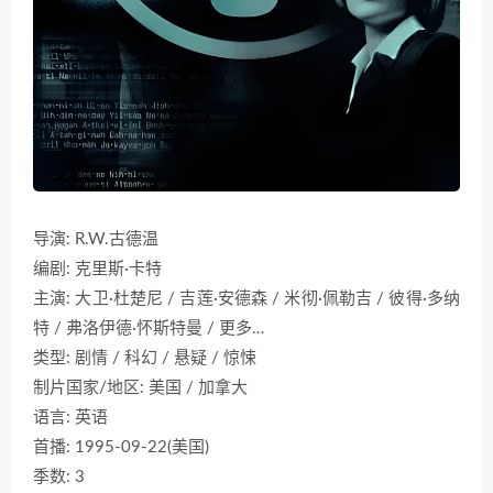
导演: R.W.古德温
编剧: 克里斯·卡特
主演: 大卫·杜楚尼 / 吉莲·安德森 / 米彻·佩勒吉 / 彼得·多纳
特 / 弗洛伊德·怀斯特曼 / 更多…
类型: 剧情 / 科幻 / 悬疑 / 惊悚
制片国家/地区: 美国 / 加拿大
语言: 英语
首播: 1995-09-22(美国)
季数: 3