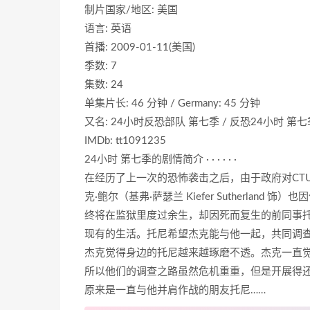
制片国家/地区: 美国
语言: 英语
首播: 2009-01-11(美国)
季数: 7
集数: 24
单集片长: 46 分钟 / Germany: 45 分钟
又名: 24小时反恐部队 第七季 / 反恐24小时 第七季 /
IMDb: tt1091235
24小时 第七季的剧情简介 · · · · · ·
在经历了上一次的恐怖袭击之后，由于政府对CT
克·鲍尔（基弗·萨瑟兰 Kiefer Sutherla
终将在监狱里度过余生，却因死而复生的前同事托尼（卡
现有的生活。托尼希望杰克能与他一起，共同调
杰克觉得身边的托尼越来越琢磨不透。杰克一直
所以他们的调查之路虽然危机重重，但是开展得
原来是一直与他并肩作战的朋友托尼……