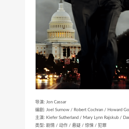
导演: Jon Cassar
编剧: Joel Surnow / Robert Cochran / Howard Gor
主演: Kiefer Sutherland / Mary Lynn Rajskub / D
类型: 剧情 / 动作 / 悬疑 / 惊悚 / 犯罪