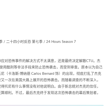
 二十四小时反恐 第七季 / 24 Hours Season 7
U应对恐怖事件的解决方式不太满意，还是最终决定解散CTU。杰
nd 饰）也因使用酷刑等非法手段来防止恐怖袭击，而受到审查。原本以为自己
洛斯·博纳德 Carlos Bernard 饰）的出现，彻底打乱了杰克
查又一次在美国大路上展开的恐怖袭击。而随着调查的不断深入，
觉得托尼有什么事情没有对他说明白。由于新总统对杰克的信任，
还算顺利。不过，最后杰克终于发现这次恐怖袭击的幕后策划者，