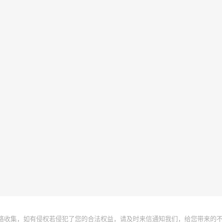
络收集，如有侵权若侵犯了您的合法权益，请及时来信通知我们，给您带来的不