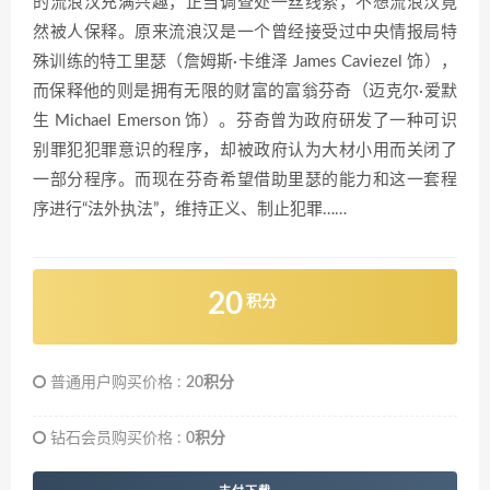
的流浪汉充满兴趣，正当调查处一丝线索，不想流浪汉竟
然被人保释。原来流浪汉是一个曾经接受过中央情报局特
殊训练的特工里瑟（詹姆斯·卡维泽 James Caviezel 饰），
而保释他的则是拥有无限的财富的富翁芬奇（迈克尔·爱默
生 Michael Emerson 饰）。芬奇曾为政府研发了一种可识
别罪犯犯罪意识的程序，却被政府认为大材小用而关闭了
一部分程序。而现在芬奇希望借助里瑟的能力和这一套程
序进行“法外执法”，维持正义、制止犯罪……
20
积分
普通用户购买价格 :
20积分
钻石会员购买价格 :
0积分