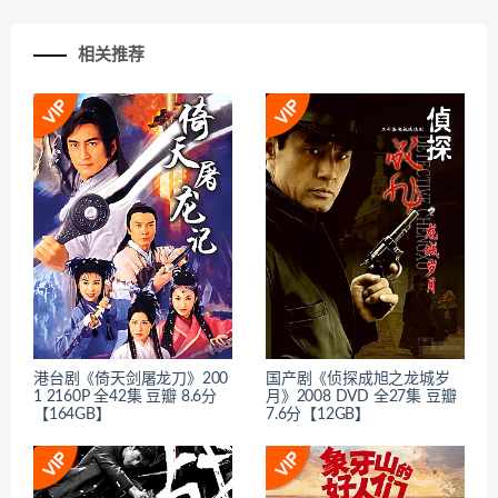
相关推荐
港台剧《倚天剑屠龙刀》200
国产剧《侦探成旭之龙城岁
1 2160P 全42集 豆瓣 8.6分
月》2008 DVD 全27集 豆瓣
【164GB】
7.6分【12GB】