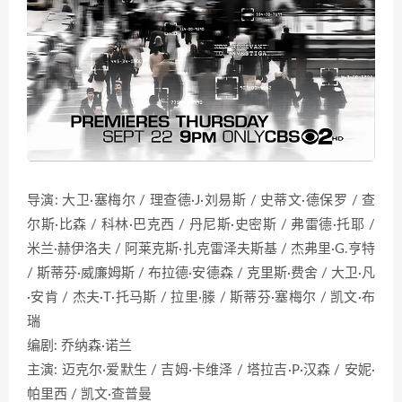
导演: 大卫·塞梅尔 / 理查德·J·刘易斯 / 史蒂文·德保罗 / 查
尔斯·比森 / 科林·巴克西 / 丹尼斯·史密斯 / 弗雷德·托耶 /
米兰·赫伊洛夫 / 阿莱克斯·扎克雷泽夫斯基 / 杰弗里·G.亨特
/ 斯蒂芬·威廉姆斯 / 布拉德·安德森 / 克里斯·费舍 / 大卫·凡
·安肯 / 杰夫·T·托马斯 / 拉里·滕 / 斯蒂芬·塞梅尔 / 凯文·布
瑞
编剧: 乔纳森·诺兰
主演: 迈克尔·爱默生 / 吉姆·卡维泽 / 塔拉吉·P·汉森 / 安妮·
帕里西 / 凯文·查普曼