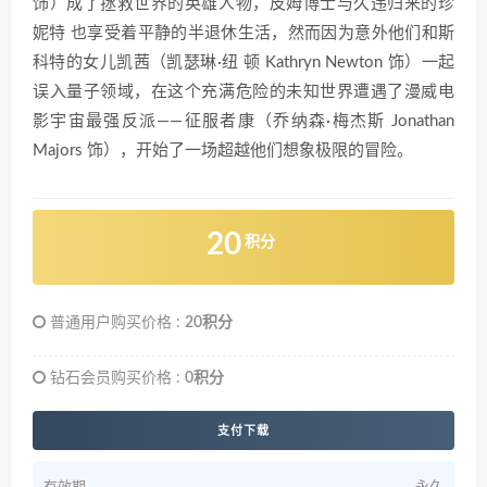
饰）成了拯救世界的英雄人物，皮姆博士与久违归来的珍
妮特 也享受着平静的半退休生活，然而因为意外他们和斯
科特的女儿凯茜（凯瑟琳·纽 顿 Kathryn Newton 饰）一起
误入量子领域，在这个充满危险的未知世界遭遇了漫威电
影宇宙最强反派——征服者康（乔纳森·梅杰斯 Jonathan
Majors 饰），开始了一场超越他们想象极限的冒险。
20
积分
普通用户购买价格 :
20积分
钻石会员购买价格 :
0积分
支付下载