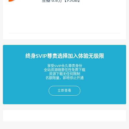
豆瓣 6.8分【95GB】
终身SVIP尊贵选择加入体验无极限
享受SVIP永久尊贵身份
全站资源随意任性免费下载
资源下载无任何限制
名额限量，即将停止开通
立即查看