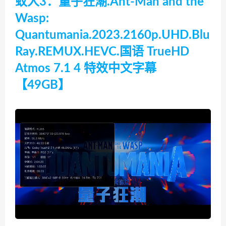
蚁人3：量子狂潮.Ant-Man and the
Wasp:
Quantumania.2023.2160p.UHD.Blu
Ray.REMUX.HEVC.国语 TrueHD
Atmos 7.1 4 特效中文字幕
【49GB】