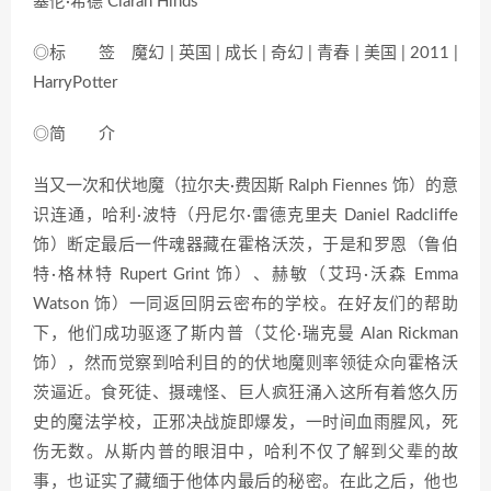
塞伦·希德 Ciarán Hinds
◎标 签 魔幻 | 英国 | 成长 | 奇幻 | 青春 | 美国 | 2011 |
HarryPotter
◎简 介
当又一次和伏地魔（拉尔夫·费因斯 Ralph Fiennes 饰）的意
识连通，哈利·波特（丹尼尔·雷德克里夫 Daniel Radcliffe
饰）断定最后一件魂器藏在霍格沃茨，于是和罗恩（鲁伯
特·格林特 Rupert Grint 饰）、赫敏（艾玛·沃森 Emma
Watson 饰）一同返回阴云密布的学校。在好友们的帮助
下，他们成功驱逐了斯内普（艾伦·瑞克曼 Alan Rickman
饰），然而觉察到哈利目的的伏地魔则率领徒众向霍格沃
茨逼近。食死徒、摄魂怪、巨人疯狂涌入这所有着悠久历
史的魔法学校，正邪决战旋即爆发，一时间血雨腥风，死
伤无数。从斯内普的眼泪中，哈利不仅了解到父辈的故
事，也证实了藏缅于他体内最后的秘密。在此之后，他也