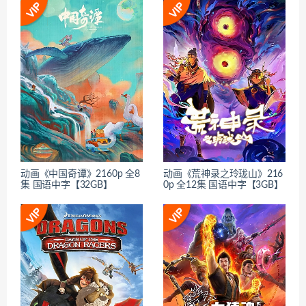
动画《中国奇谭》2160p 全8
动画《荒神录之玲珑山》216
集 国语中字【32GB】
0p 全12集 国语中字【3GB】