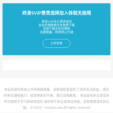
终身SVIP尊贵选择加入体验无极限
享受SVIP永久尊贵身份
全站资源随意任性免费下载
资源下载无任何限制
名额限量，即将停止开通
立即查看
本站资源均来自公开的网络收集，如有侵权若侵犯了您的合法权益，请及
时来信通知我们，给您带来的不便，我们深表歉意。 本站发布的文章及附
件仅限用于学习和研究目的.请勿用于商业或违法用途，如有需要请支持正
版。 © 2023 - rryslnzz.com All rights reserved