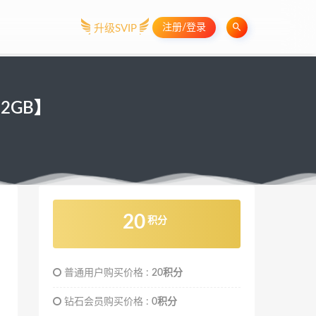
注册/登录
升级SVIP
2GB】
20
积分
普通用户购买价格 :
20积分
钻石会员购买价格 :
0积分