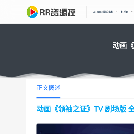
4K UHD 国语电影
影视剧
动画《
正文概述
动画《领袖之证》TV 剧场版 全集