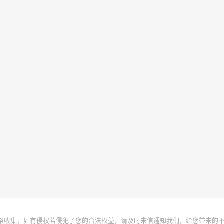
络收集，如有侵权若侵犯了您的合法权益，请及时来信通知我们，给您带来的不