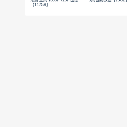
场版 全集 1080P 720P 国语
3集 国英双语【13GB
【112GB】