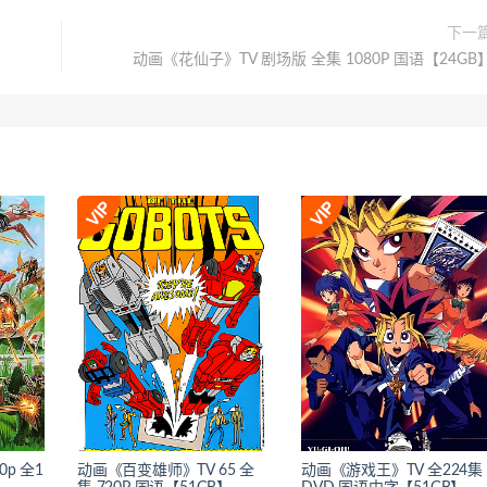
下一
动画《花仙子》TV 剧场版 全集 1080P 国语【24GB
p 全1
动画《百变雄师》TV 65 全
动画《游戏王》TV 全224集