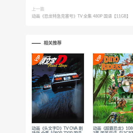
上一篇
动画《恐龙特急克塞号》TV 全集 480P 国语【11GB】
相关推荐
动画《头文字D》TV OVA 剧
动画《超霸恐龙》1080