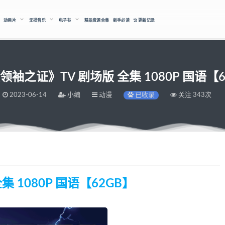
动画片
无损音乐
电子书
精品资源合集
新手必读
更新记录
领袖之证》TV 剧场版 全集 1080P 国语【6
2023-06-14
小编
动漫
已收录
关注 343次
 1080P 国语【62GB】