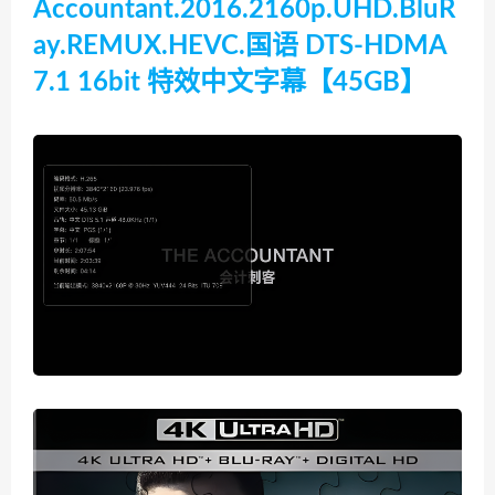
Accountant.2016.2160p.UHD.BluR
ay.REMUX.HEVC.国语 DTS-HDMA
7.1 16bit 特效中文字幕【45GB】