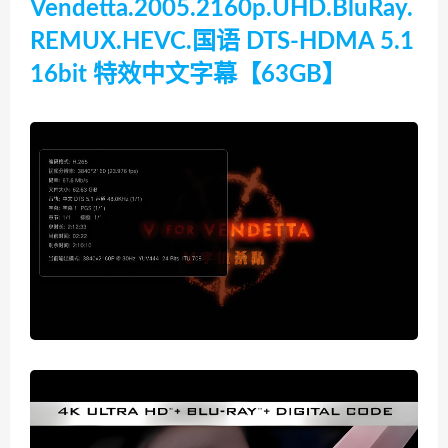
Vendetta.2005.2160p.UHD.BluRay.
REMUX.HEVC.国语 DTS-HDMA 5.1
16bit 特效中文字幕【63GB】