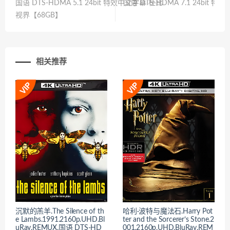
国语 DTS-HDMA 5.1 24bit 特效中文字幕 杜比
国语 DTS-HDMA 7.1 24bit 
视界【68GB】
视
相关推荐
沉默的羔羊.The Silence of th
哈利·波特与魔法石.Harry Pot
e Lambs.1991.2160p.UHD.Bl
ter and the Sorcerer’s Stone.2
uRay.REMUX.国语 DTS-HD
001.2160p.UHD.BluRay.REM