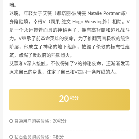
喘。
这晚，年轻女子艾薇（娜塔丽·波特曼 Natalie Portman饰）
身陷险境，幸得V（雨果·维文 Hugo Weaving饰）相助。V
是一个永远带着面具的神秘男子，拥有高智商和超凡战斗
力。V继承了前革命英雄的使命，为了推翻荒唐极权的统治
阶层，他成立了神秘的地下组织，摧毁了伦敦的标志性建
筑，点燃了反政府的熊熊烈火。
艾薇和V深入接触，不仅得知了V的神秘使命，还渐渐发现
原来自己的身世，注定了自己和V是同一条阵线的人。
20
积分
普通用户购买价格 :
20积分
钻石会员购买价格 :
0积分