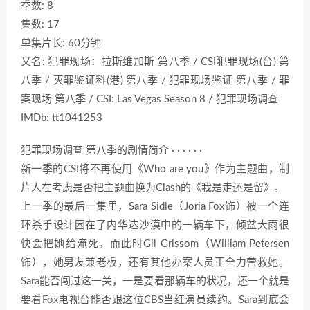
季数: 8
集数: 17
单集片长: 60分钟
又名: 犯罪现场：拉斯维加斯 第八季 / CSI犯罪现场(台) 第
八季 / 灭罪鉴证科(港) 第八季 / 犯罪现场鉴证 第八季 / 罪
案现场 第八季 / CSI: Las Vegas Season 8 / 犯罪现场调查
IMDb: tt1041253
犯罪现场调查 第八季的剧情简介 · · · · · ·
新一季的CSI将不再使用《Who are you》作为主题曲，制
片人在考虑是否把主题曲换为Clash的《我是走还是留》。
上一季的最后一集里，Sara Sidle（Joria Fox饰）被一个连
环杀手设计困在了内华达沙漠中的一辆车下，倾盆大雨很
快会把她给淹死，而此时Gil Grissom（William Petersen
饰），她男友兼老板，还有其他办案人员正全力营救她。
Sara能否闯过这一关，一是要看那辆车的状况，还一个就是
要看Fox电视台能否跟这位CBS当红演员续约。Sara到底会