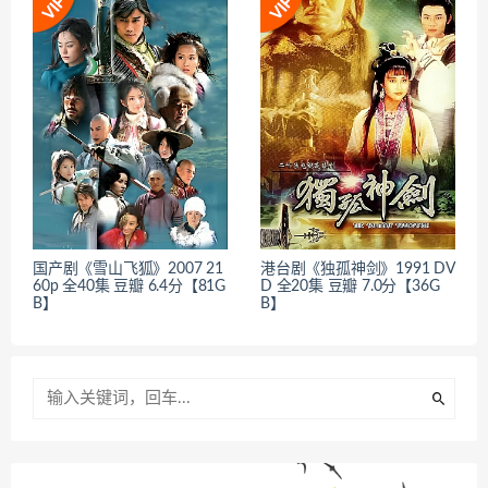
国产剧《雪山飞狐》2007 21
港台剧《独孤神剑》1991 DV
60p 全40集 豆瓣 6.4分【81G
D 全20集 豆瓣 7.0分【36G
B】
B】