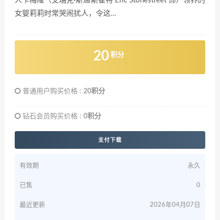
人卡梅隆（艾瑞克·斯通斯崔特 Eric Stonestreet 饰）领养的
女婴莉莉时常哭闹扰人，令这…
20
积分
普通用户购买价格 :
20积分
钻石会员购买价格 :
0积分
支付下载
有效期
永久
已售
0
最近更新
2026年04月07日