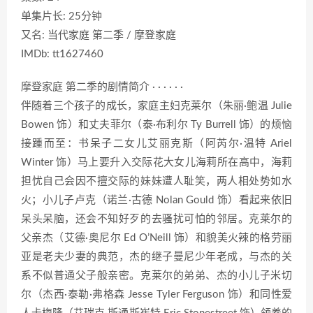
单集片长: 25分钟
又名: 当代家庭 第二季 / 摩登家庭
IMDb: tt1627460
摩登家庭 第二季的剧情简介 · · · · · ·
伴随着三个孩子的成长，家庭主妇克莱尔（朱丽·鲍温 Julie
Bowen 饰）和丈夫菲尔（泰·布利尔 Ty Burrell 饰）的烦恼
接踵而至：书呆子二女儿艾丽克斯（阿芮尔·温特 Ariel
Winter 饰）马上要升入交际花大女儿海莉所在高中，海莉
担忧自己会因不擅交际的妹妹遭人耻笑，两人相处势如水
火；小儿子卢克（诺兰·古德 Nolan Gould 饰）看起来依旧
呆头呆脑，还会不知好歹的去骚扰可怕的邻居。克莱尔的
父亲杰（艾德·奥尼尔 Ed O’Neill 饰）和貌美火辣的格劳丽
亚是老夫少妻的典范，杰的继子曼尼少年老成，与杰的关
系不似普通父子般亲密。克莱尔的弟弟、杰的小儿子米切
尔（杰西·泰勒·弗格森 Jesse Tyler Ferguson 饰）和同性爱