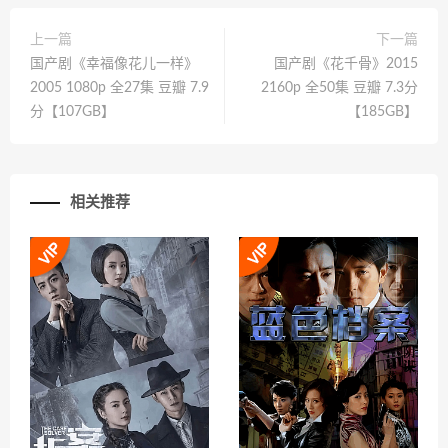
上一篇
下一篇
国产剧《幸福像花儿一样》
国产剧《花千骨》2015
2005 1080p 全27集 豆瓣 7.9
2160p 全50集 豆瓣 7.3分
分【107GB】
【185GB】
相关推荐