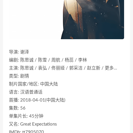
导演: 谢泽
编剧: 陈思诚 / 陈雪 / 周航 / 杨蕊 / 李林
主演: 陈思诚 / 袁弘 / 佟丽娅 / 郭采洁 / 赵立新 / 更多…
类型: 剧情
制片国家/地区: 中国大陆
语言: 汉语普通话
首播: 2018-04-01(中国大陆)
集数: 56
单集片长: 45分钟
又名: Great Expectations
IMDb: tt7905070