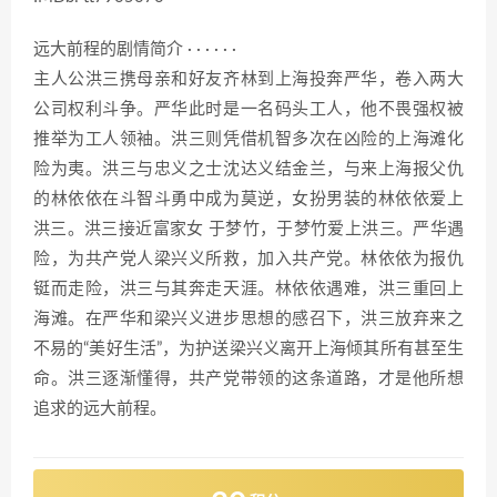
远大前程的剧情简介 · · · · · ·
主人公洪三携母亲和好友齐林到上海投奔严华，卷入两大
公司权利斗争。严华此时是一名码头工人，他不畏强权被
推举为工人领袖。洪三则凭借机智多次在凶险的上海滩化
险为夷。洪三与忠义之士沈达义结金兰，与来上海报父仇
的林依依在斗智斗勇中成为莫逆，女扮男装的林依依爱上
洪三。洪三接近富家女 于梦竹，于梦竹爱上洪三。严华遇
险，为共产党人梁兴义所救，加入共产党。林依依为报仇
铤而走险，洪三与其奔走天涯。林依依遇难，洪三重回上
海滩。在严华和梁兴义进步思想的感召下，洪三放弃来之
不易的“美好生活”，为护送梁兴义离开上海倾其所有甚至生
命。洪三逐渐懂得，共产党带领的这条道路，才是他所想
追求的远大前程。