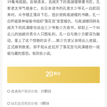
39集电视剧。反映清末，名闻天下的南湖楼惨遭书厄，孔
家老太爷气绝身亡。在日本读书的孔家大少爷孔一白赶回
来时，众书楼正落井下石，低价抢购南湖楼的书籍。孔一
白怀疑是神秘偷书组织“落花宫”发誓报仇，与南湖楼同样名
闻天下的风满楼也派出三少爷敖少方收书，却赶上一个叫
云儿的姑娘斥责众人只图私利，孔一白与敖少方都深为触
动，爱上了这个惊艳的女子……敖少方求父亲将云儿收留，
正式嫁到敖家。却不知从此拉开了落花宫与风满楼的一段
偷与藏的恩怨。有同名小说。
20
积分
普通用户购买价格 :
20积分
钻石会员购买价格 :
0积分