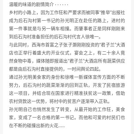
温暖的味道的剧情简介 · · · · · ·
乡村的小路上，因为工作狂和严要求而被同事“推举”出报社
成为后石沟村第一书记的孙光明正在赴任的路上，进村的
第一件事就是与另一辆车相撞。而肇事者正是同样刚刚来
到后石沟村准备担任的后石沟村代言人徐唯一。
与此同时，西海市首富之子张子灏刚刚投资的“君子兰”大酒
店也正举行着盛大的开业仪式，宴会之上，有二十余人竟
然食物中毒，媒体随即报道出“君子兰”大酒店所有蔬菜供应
都是由后石沟村直接提供的，一时间舆论四起。
通过孙光明美食家的身份和徐唯一新媒体宣传方面的不断
努力，后石沟村的蔬菜渐渐的回到正轨，开发了民宿旅游
这一项目，并结合现在国家进行精准扶贫这一政策，借助
农村贷款这一优势，将村中的贫苦户逐渐带入正轨。
孙光明自己也悄然发生了转变，从最开始的工作狂，美食
家，变成了一名合格的第一书记。而他和可爱的村民们也
在不断的碰撞出新的火花……