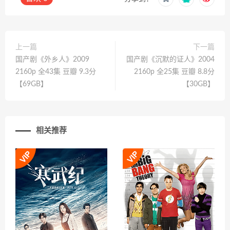
上一篇
下一篇
国产剧《外乡人》2009
国产剧《沉默的证人》2004
2160p 全43集 豆瓣 9.3分
2160p 全25集 豆瓣 8.8分
【69GB】
【30GB】
相关推荐