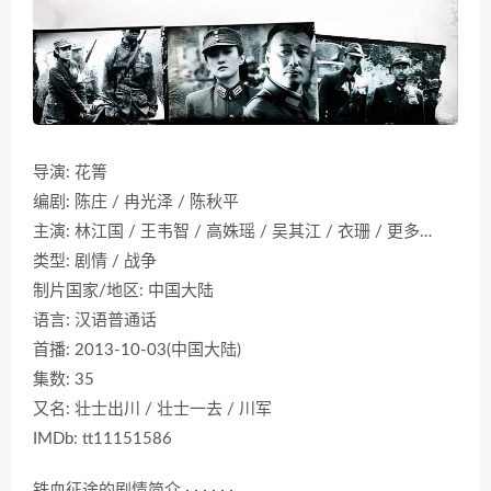
导演: 花箐
编剧: 陈庄 / 冉光泽 / 陈秋平
主演: 林江国 / 王韦智 / 高姝瑶 / 吴其江 / 衣珊 / 更多…
类型: 剧情 / 战争
制片国家/地区: 中国大陆
语言: 汉语普通话
首播: 2013-10-03(中国大陆)
集数: 35
又名: 壮士出川 / 壮士一去 / 川军
IMDb: tt11151586
铁血征途的剧情简介 · · · · · ·