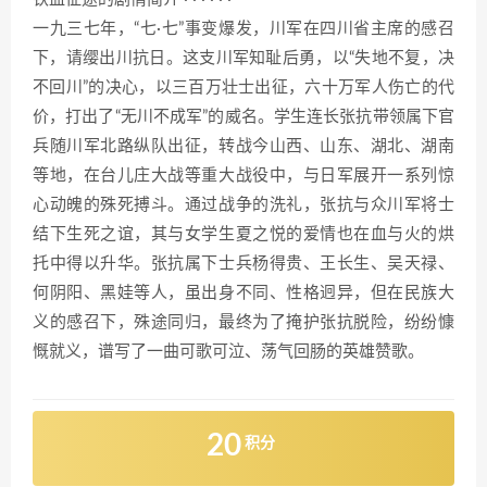
一九三七年，“七·七”事变爆发，川军在四川省主席的感召
下，请缨出川抗日。这支川军知耻后勇，以“失地不复，决
不回川”的决心，以三百万壮士出征，六十万军人伤亡的代
价，打出了“无川不成军”的威名。学生连长张抗带领属下官
兵随川军北路纵队出征，转战今山西、山东、湖北、湖南
等地，在台儿庄大战等重大战役中，与日军展开一系列惊
心动魄的殊死搏斗。通过战争的洗礼，张抗与众川军将士
结下生死之谊，其与女学生夏之悦的爱情也在血与火的烘
托中得以升华。张抗属下士兵杨得贵、王长生、吴天禄、
何阴阳、黑娃等人，虽出身不同、性格迥异，但在民族大
义的感召下，殊途同归，最终为了掩护张抗脱险，纷纷慷
慨就义，谱写了一曲可歌可泣、荡气回肠的英雄赞歌。
20
积分