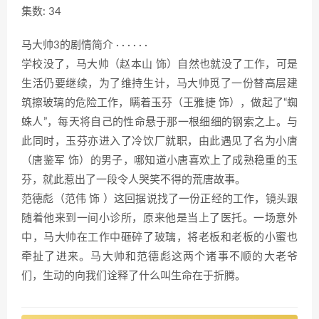
集数: 34
马大帅3的剧情简介 · · · · · ·
学校没了，马大帅（赵本山 饰）自然也就没了工作，可是
生活仍要继续，为了维持生计，马大帅觅了一份替高层建
筑擦玻璃的危险工作，瞒着玉芬（王雅捷 饰），做起了“蜘
蛛人”，每天将自己的性命悬于那一根细细的钢索之上。与
此同时，玉芬亦进入了冷饮厂就职，由此遇见了名为小唐
（唐鉴军 饰）的男子，哪知道小唐喜欢上了成熟稳重的玉
芬，就此惹出了一段令人哭笑不得的荒唐故事。
范德彪（范伟 饰 ）这回据说找了一份正经的工作，镜头跟
随着他来到一间小诊所，原来他是当上了医托。一场意外
中，马大帅在工作中砸碎了玻璃，将老板和老板的小蜜也
牵扯了进来。马大帅和范德彪这两个诸事不顺的大老爷
们，生动的向我们诠释了什么叫生命在于折腾。