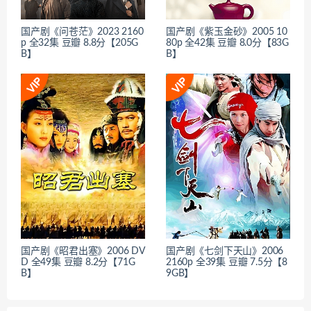
国产剧《问苍茫》2023 2160
国产剧《紫玉金砂》2005 10
p 全32集 豆瓣 8.8分【205G
80p 全42集 豆瓣 8.0分【83G
B】
B】
国产剧《昭君出塞》2006 DV
国产剧《七剑下天山》2006
D 全49集 豆瓣 8.2分【71G
2160p 全39集 豆瓣 7.5分【8
B】
9GB】