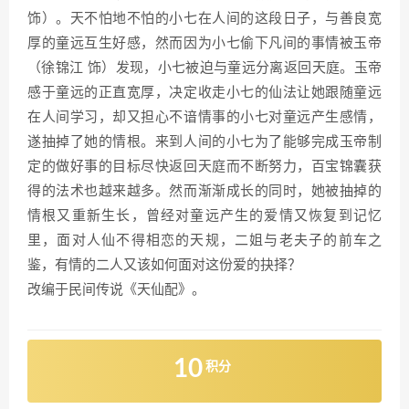
饰）。天不怕地不怕的小七在人间的这段日子，与善良宽
厚的童远互生好感，然而因为小七偷下凡间的事情被玉帝
（徐锦江 饰）发现，小七被迫与童远分离返回天庭。玉帝
感于童远的正直宽厚，决定收走小七的仙法让她跟随童远
在人间学习，却又担心不谙情事的小七对童远产生感情，
遂抽掉了她的情根。来到人间的小七为了能够完成玉帝制
定的做好事的目标尽快返回天庭而不断努力，百宝锦囊获
得的法术也越来越多。然而渐渐成长的同时，她被抽掉的
情根又重新生长，曾经对童远产生的爱情又恢复到记忆
里，面对人仙不得相恋的天规，二姐与老夫子的前车之
鉴，有情的二人又该如何面对这份爱的抉择？
改编于民间传说《天仙配》。
10
积分