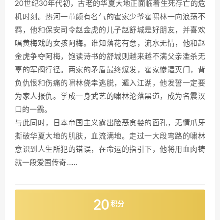
20世纪30年代初，古老的华夏大地正面临着生死存亡的危
机时刻。热河一带颇有名气的霍家少爷霍啸林一向浪荡不
羁，他和保安司令赵金虎的儿子赵舒城是好朋友，并喜欢
唱黄梅戏的女孩阿梅。谁知落花有意，流水无情，他和赵
金虎争夺阿梅，饱读诗书的舒城则越来越不满父亲滥杀无
辜的军阀行径。两家的矛盾最终爆发，霍家惨遭灭门，背
负仇恨和伤痛的啸林侥幸逃脱，遁入江湖，他发誓一定要
为家人报仇。学成一身武艺的啸林沦落黑道，成为名震汉
口的一霸。
与此同时，日本帝国主义露出险恶贪婪的面孔，无情爪牙
撕破华夏大地的肌肤，血流满地。走过一大段弯路的啸林
意识到人生所犯的错误，在命运的指引下，他将用血肉铸
就一段爱国传奇……
20
积分