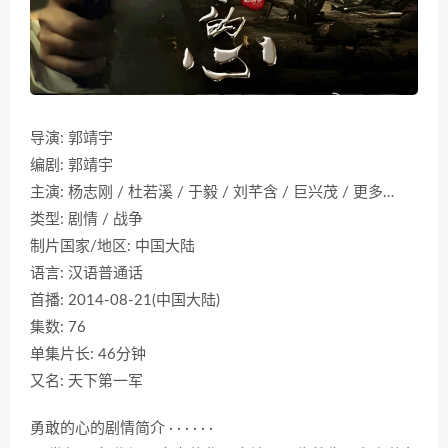
导演: 郭靖宇
编剧: 郭靖宇
主演: 杨志刚 / 杜若溪 / 于毅 / 刘芊含 / 巨兴茂 / 更多…
类型: 剧情 / 战争
制片国家/地区: 中国大陆
语言: 汉语普通话
首播: 2014-08-21(中国大陆)
集数: 76
单集片长: 46分钟
又名: 天下第一军
勇敢的心的剧情简介 · · · · · ·