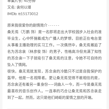
单集片长: 40分钟
又名: 衾何以堪
IMDb: tt15173012
原来我很爱你的剧情简介 · · · · · ·
桑无焉（万鹏 饰）是一名即将走出大学校园步入社会的准
毕业生，心中怀揣着成为广播人的梦想，目前正在电台里
从事着主播助理的实习工作。一次偶然中，桑无焉邂逅了
名为苏念衾（林彦俊 饰）的男子，性格高冷但充满了知性
的苏念衾一下子就吸引了桑无焉的注意，令她不可自持的
坠入了情网。
很快，桑无焉就发现，苏念衾的冷酷只不过是自我保护的
盔甲，他是一名视障者。更让桑无焉觉得不敢相信的是，
苏念衾还有着另一重身份——词曲人一今，而一今是桑无焉
最喜欢的音乐创作人。一连串的巧合让桑无焉和苏念衾走
到了一起，然而，这只是他们崎岖的爱情之旅的开端。