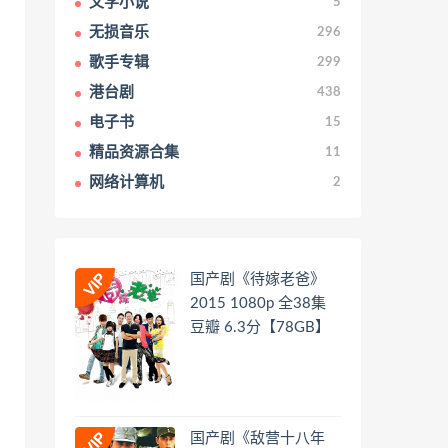
文学小说
5
无损音乐
296
歌手专辑
299
港台剧
438
电子书
15
精品资源合集
11
网络计算机
2
国产剧《待嫁老爸》
2015 1080p 全38集
豆瓣 6.3分【78GB】
国产剧《敌营十八年