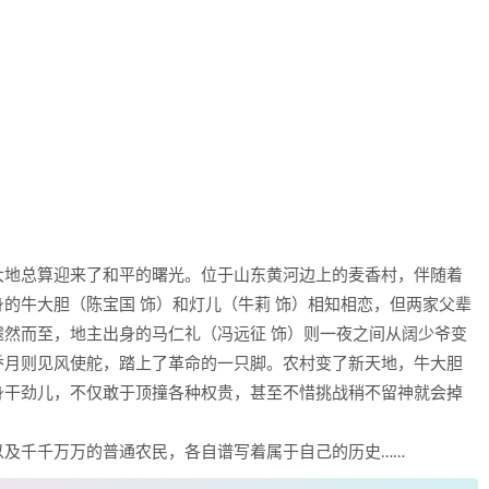
大地总算迎来了和平的曙光。位于山东黄河边上的麦香村，伴随着
的牛大胆（陈宝国 饰）和灯儿（牛莉 饰）相知相恋，但两家父辈
然而至，地主出身的马仁礼（冯远征 饰）则一夜之间从阔少爷变
乔月则见风使舵，踏上了革命的一只脚。农村变了新天地，牛大胆
身干劲儿，不仅敢于顶撞各种权贵，甚至不惜挑战稍不留神就会掉
以及千千万万的普通农民，各自谱写着属于自己的历史……