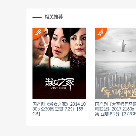
相关推荐
国产剧《淑女之家》2014 10
国产剧《大军师司马
80p 全30集 豆瓣 7.2分【59
师联盟》2017 2160p
GB】
集 豆瓣 8.2分【277G