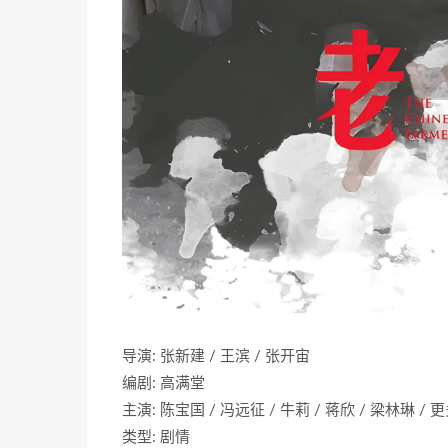
导演: 张新建 / 王滨 / 张开宙
编剧: 高满堂
主演: 陈宝国 / 冯远征 / 牛莉 / 蒋欣 / 梁林琳 / 
类型: 剧情