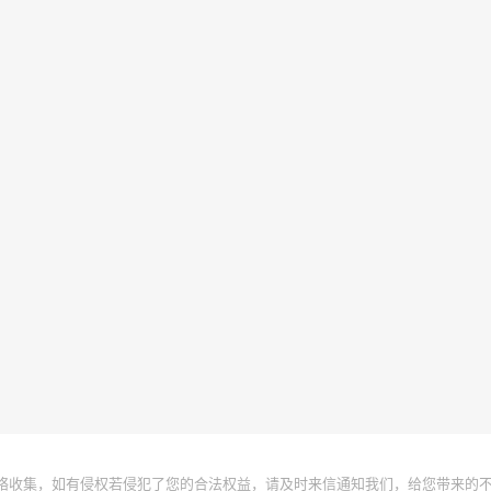
络收集，如有侵权若侵犯了您的合法权益，请及时来信通知我们，给您带来的不