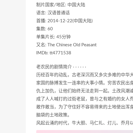
制片国家/地区: 中国大陆
语言: 汉语普通话
首播: 2014-12-22(中国大陆)
集数: 60
单集片长: 45分钟
又名: The Chinese Old Peasant
IMDb: tt4771538
老农民的剧情简介 · · · · · ·
历经百年的动乱，古老深沉而又多灾多难的中华
家国的脉搏发生一连串的大事小情。穷苦农民出身
仇上加仇，让他们始终无法走到一起。土改风潮遽
成了人人喊打的过街老鼠，曾与之有婚约的女人
敢作敢当，为了守住好不容易得来的土地使出浑
脑袋的土地政策。
风起云涌的时代，牛大胆、马仁礼、灯儿、乔月