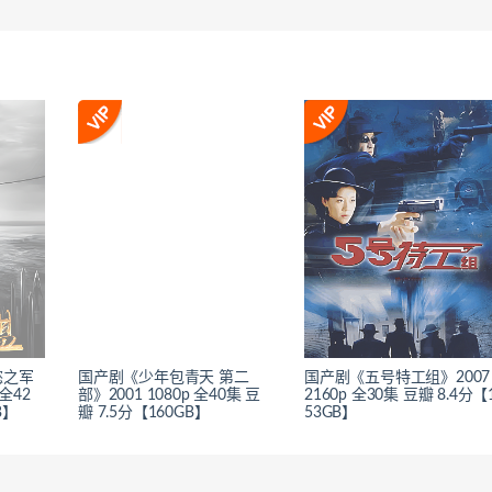
懿之军
国产剧《少年包青天 第二
国产剧《五号特工组》2007
 全42
部》2001 1080p 全40集 豆
2160p 全30集 豆瓣 8.4分【
B】
瓣 7.5分【160GB】
53GB】