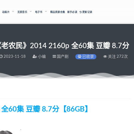
动画片
无损音乐
电子书
精品资源合集
新手必读
更新记录
农民》2014 2160p 全60集 豆瓣 8.7分
2023-11-18
小编
国产剧
已收录
关注 272次
全60集 豆瓣 8.7分【86GB】