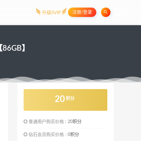
注册/登录
升级SVIP
【86GB】
20
积分
普通用户购买价格 :
20积分
钻石会员购买价格 :
0积分