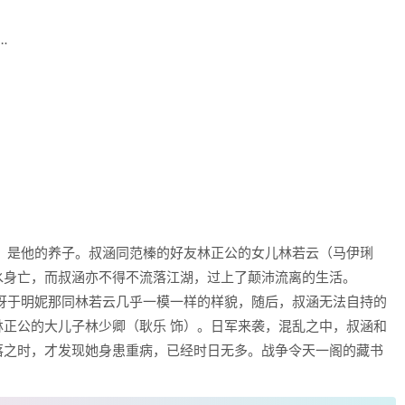
…
）是他的养子。叔涵同范榛的好友林正公的女儿林若云（马伊琍
水身亡，而叔涵亦不得不流落江湖，过上了颠沛流离的生活。
讶于明妮那同林若云几乎一模一样的样貌，随后，叔涵无法自持的
正公的大儿子林少卿（耿乐 饰）。日军来袭，混乱之中，叔涵和
落之时，才发现她身患重病，已经时日无多。战争令天一阁的藏书