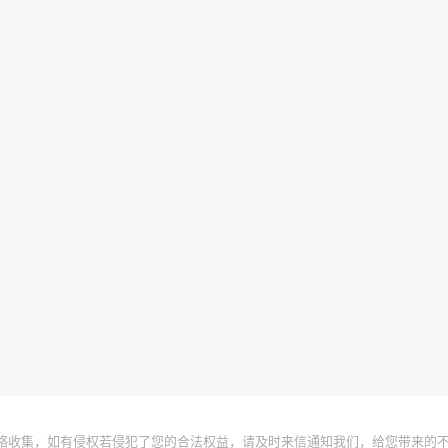
络收集，如有侵权若侵犯了您的合法权益，请及时来信通知我们，给您带来的不