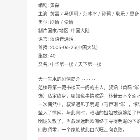
编剧: 黄磊
主演: 黄磊 / 马伊琍 / 范冰冰 / 孙莉 / 耿乐 / 更多
类型: 剧情 / 爱情
制片国家/地区: 中国大陆
语言: 汉语普通话
首播: 2005-06-25(中国大陆)
集数: 40
又名: 中华第一楼 / 天下第一楼
天一生水的剧情简介 · · · · · ·
范榛是第一藏书楼天一阁的主人，叔涵（黄磊 饰
饰）私定终身，哪知道事情败露，林若云不幸溺
一次偶然中，叔涵遇见了明妮（马伊琍 饰），惊
坠入了情网。与此同时，叔涵的姐姐被迫嫁给了林
明妮失散了，当叔涵远赴欧洲终于寻得明妮的下
四散凋零，一个家族就此由兴旺走向衰败。