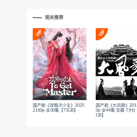
相关推荐
国产剧《攻略冷少主》2025
国产剧《大风歌》2011
2160p 全30集【71GB】
0p 全44集 豆瓣 7.9分
GB】