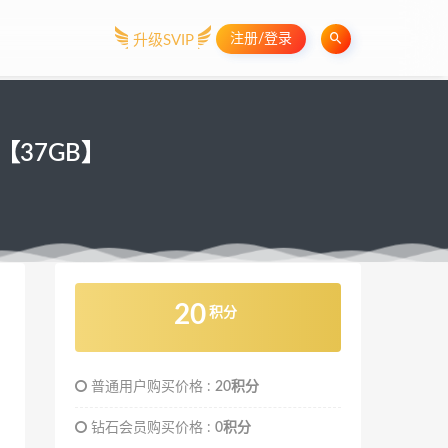
注册/登录
升级SVIP
分【37GB】
20
积分
普通用户购买价格 :
20积分
钻石会员购买价格 :
0积分