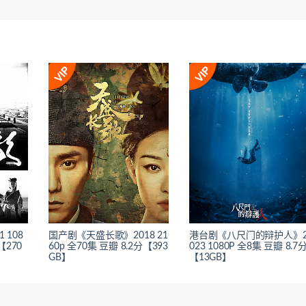
 108
国产剧《天盛长歌》2018 21
港台剧《八尺门的辩护人》
【270
60p 全70集 豆瓣 8.2分【393
023 1080P 全8集 豆瓣 8.7
GB】
【13GB】