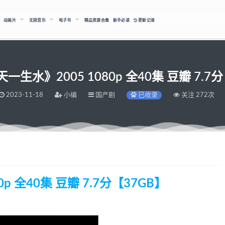
动画片
无损音乐
电子书
精品资源合集
新手必读
更新记录
生水》2005 1080p 全40集 豆瓣 7.7
2023-11-18
小编
国产剧
已收录
关注 272次
p 全40集 豆瓣 7.7分【37GB】